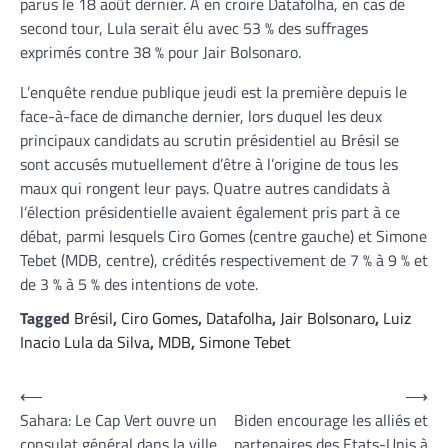
parus le 18 août dernier. A en croire Datafolha, en cas de
second tour, Lula serait élu avec 53 % des suffrages
exprimés contre 38 % pour Jair Bolsonaro.
L’enquête rendue publique jeudi est la première depuis le
face-à-face de dimanche dernier, lors duquel les deux
principaux candidats au scrutin présidentiel au Brésil se
sont accusés mutuellement d’être à l’origine de tous les
maux qui rongent leur pays. Quatre autres candidats à
l’élection présidentielle avaient également pris part à ce
débat, parmi lesquels Ciro Gomes (centre gauche) et Simone
Tebet (MDB, centre), crédités respectivement de 7 % à 9 % et
de 3 % à 5 % des intentions de vote.
Tagged
Brésil
,
Ciro Gomes
,
Datafolha
,
Jair Bolsonaro
,
Luiz
Inacio Lula da Silva
,
MDB
,
Simone Tebet
Navigation
⟵
⟶
Sahara: Le Cap Vert ouvre un
Biden encourage les alliés et
de
consulat général dans la ville
partenaires des Etats-Unis à