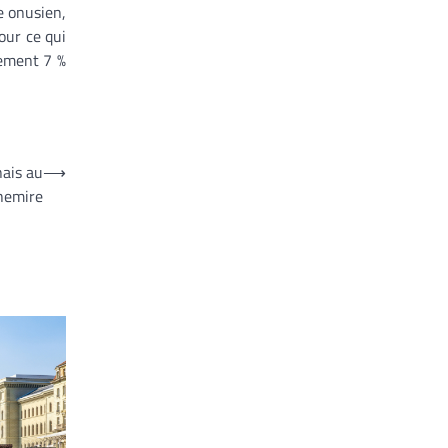
e onusien,
our ce qui
lement 7 %
nais au
⟶
hemire