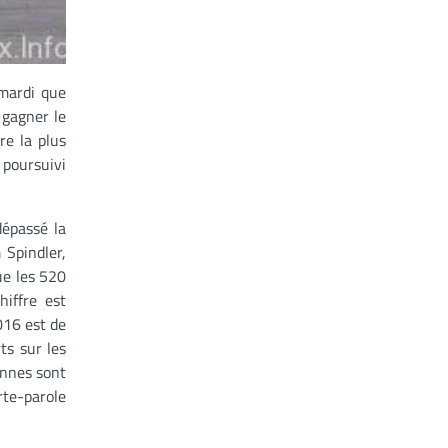
mardi que
 gagner le
re la plus
 poursuivi
dépassé la
 Spindler,
ue les 520
iffre est
016 est de
ts sur les
onnes sont
rte-parole