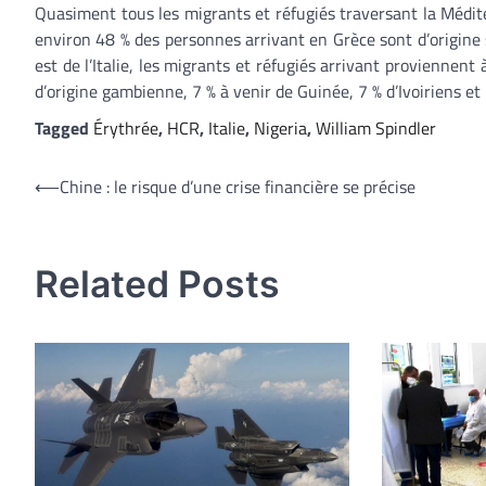
Quasiment tous les migrants et réfugiés traversant la Médite
environ 48 % des personnes arrivant en Grèce sont d’origine 
est de l’Italie, les migrants et réfugiés arrivant proviennent
d’origine gambienne, 7 % à venir de Guinée, 7 % d’Ivoiriens et
Tagged
Érythrée
,
HCR
,
Italie
,
Nigeria
,
William Spindler
Navigation
⟵
Chine : le risque d’une crise financière se précise
de
l’article
Related Posts