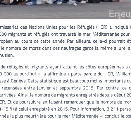
issariat des Nations Unies pour les Réfugiés (HCR) a indiqué 
000 migrants et réfugiés ont traversé la mer Méditerranée pour
opéen au cours de cette année. Par ailleurs, celle-ci pourrait êt
i le nombre de morts dans des naufrages garde la même allure, a
nusien.
de réfugiés et migrants ayant atteint les côtes européennes a 
0 000 aujourd’hui », a affirmé un porte-parole du HCR, William
sse à Genève. Cette statistique est beaucoup moins importante q
 recensées entre janvier et septembre 2015. Par contre, ce ch
 arrivées. Ainsi, le nombre de migrants enregistrés depuis début 2
HCR. Et de poursuivre en faisant remarquer que le nombre de mor
 (-15 %) à celui enregistré en 2015. Pour information, 3 211 pers
nnée la plus meurtrière pour la mer Méditerranée », conclut le po