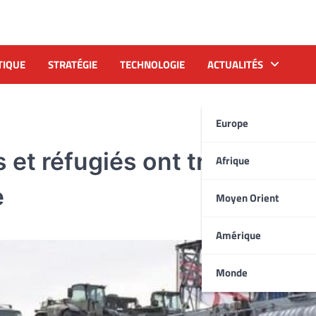
TIQUE
STRATÉGIE
TECHNOLOGIE
ACTUALITÉS
Europe
et réfugiés ont traversé la
Afrique
e
Moyen Orient
Amérique
Monde