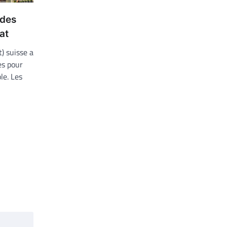
 des
at
) suisse a
es pour
le. Les