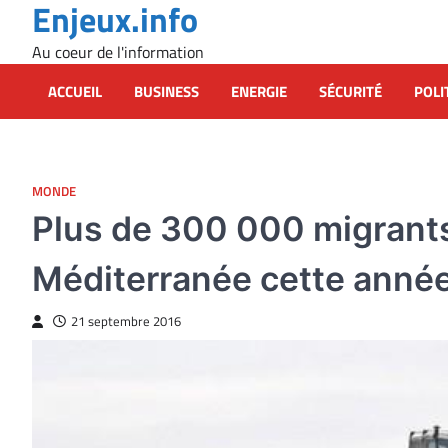
Enjeux.info
Skip
to
Au coeur de l'information
content
ACCUEIL
BUSINESS
ENERGIE
SÉCURITÉ
POLI
MONDE
Plus de 300 000 migrants 
Méditerranée cette anné
21 septembre 2016