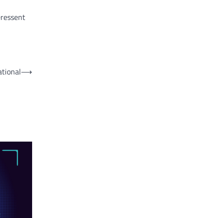
éressent
ational
⟶