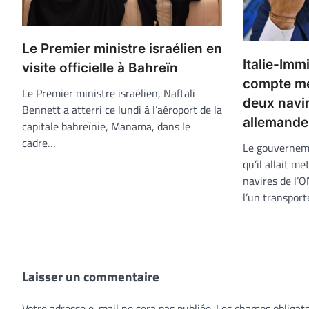
Le Premier ministre israélien en
Italie-Imm
visite officielle à Bahreïn
compte me
Le Premier ministre israélien, Naftali
deux navi
Bennett a atterri ce lundi à l’aéroport de la
allemande
capitale bahreïnie, Manama, dans le
cadre…
Le gouverneme
qu’il allait m
navires de l’O
l’un transpor
Laisser un commentaire
Votre adresse e-mail ne sera pas publiée.
Les champs obligato