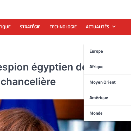
TIQUE
STRATÉGIE
TECHNOLOGIE
ACTUALITÉS
Europe
espion égyptien déniché da
Afrique
 chancelière
Moyen Orient
Amérique
Monde