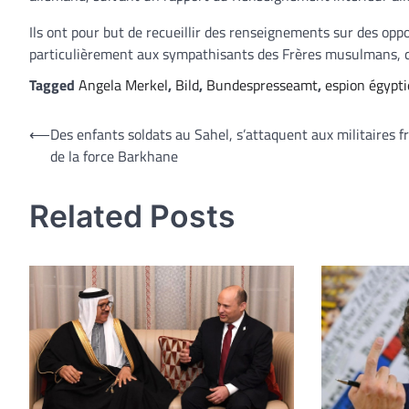
Ils ont pour but de recueillir des renseignements sur des opp
particulièrement aux sympathisants des Frères musulmans, c
Tagged
Angela Merkel
,
Bild
,
Bundespresseamt
,
espion égypt
Navigation
⟵
Des enfants soldats au Sahel, s’attaquent aux militaires f
de la force Barkhane
de
l’article
Related Posts