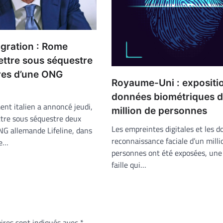
igration : Rome
ttre sous séquestre
res d’une ONG
Royaume-Uni : expositi
données biométriques d
nt italien a annoncé jeudi,
million de personnes
ettre sous séquestre deux
Les empreintes digitales et les 
NG allemande Lifeline, dans
reconnaissance faciale d’un milli
te…
personnes ont été exposées, une
faille qui…
ires sont indiqués avec
*