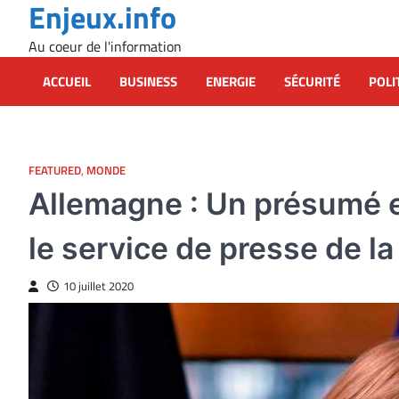
Enjeux.info
Skip
to
Au coeur de l'information
content
ACCUEIL
BUSINESS
ENERGIE
SÉCURITÉ
POLI
FEATURED
,
MONDE
Allemagne : Un présumé 
le service de presse de la
10 juillet 2020