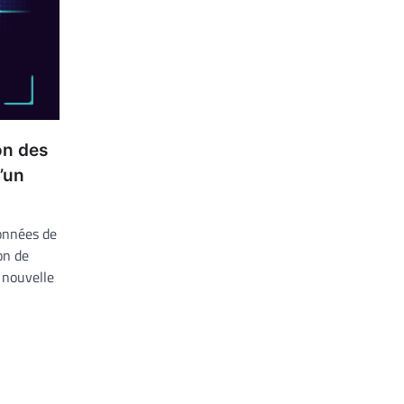
on des
’un
données de
on de
 nouvelle