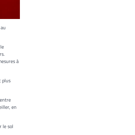
 au
le
rs.
 mesures à
t plus
 entre
iller, en
 le sol