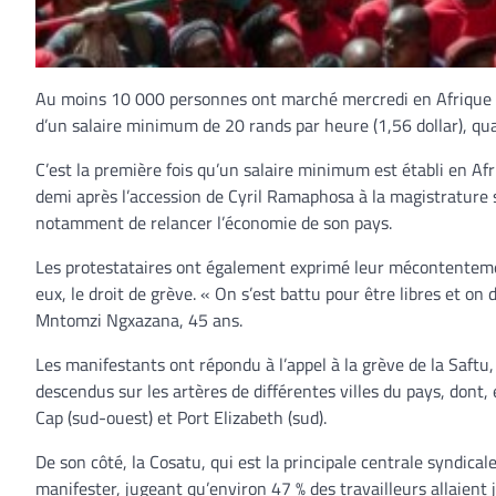
Au moins 10 000 personnes ont marché mercredi en Afrique du
d’un salaire minimum de 20 rands par heure (1,56 dollar), qual
C’est la première fois qu’un salaire minimum est établi en Af
demi après l’accession de Cyril Ramaphosa à la magistrature s
notamment de relancer l’économie de son pays.
Les protestataires ont également exprimé leur mécontentemen
eux, le droit de grève. « On s’est battu pour être libres et on
Mntomzi Ngxazana, 45 ans.
Les manifestants ont répondu à l’appel à la grève de la Saftu,
descendus sur les artères de différentes villes du pays, dont
Cap (sud-ouest) et Port Elizabeth (sud).
De son côté, la Cosatu, qui est la principale centrale syndical
manifester, jugeant qu’environ 47 % des travailleurs allaient 