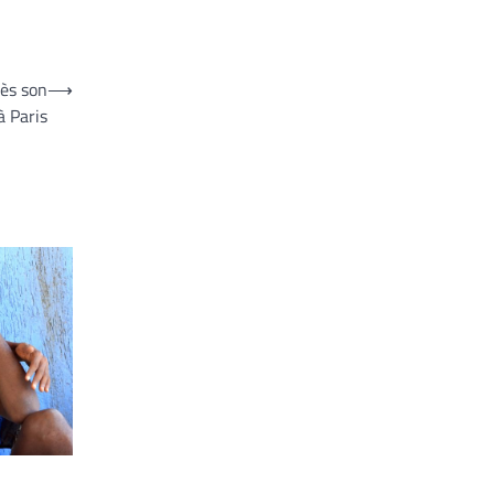
rès son
⟶
à Paris