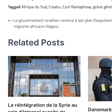
Tagged
Afrique du Sud
,
Cosatu
,
Cyril Ramaphosa
,
grève géné
Navigation
⟵
Le gouvernement israélien renonce à son plan d’expulsion
migrants africains illégaux
de
l’article
Related Posts
La réintégration de la Syrie au
Danemark 