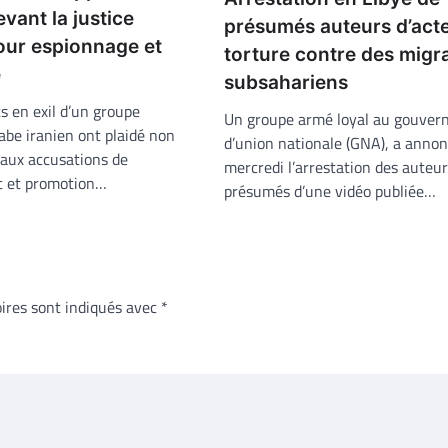
evant la justice
présumés auteurs d’act
our espionnage et
torture contre des migr
e
subsahariens
ts en exil d’un groupe
Un groupe armé loyal au gouve
abe iranien ont plaidé non
d’union nationale (GNA), a annon
 aux accusations de
mercredi l’arrestation des auteu
t et promotion…
présumés d’une vidéo publiée…
ires sont indiqués avec
*