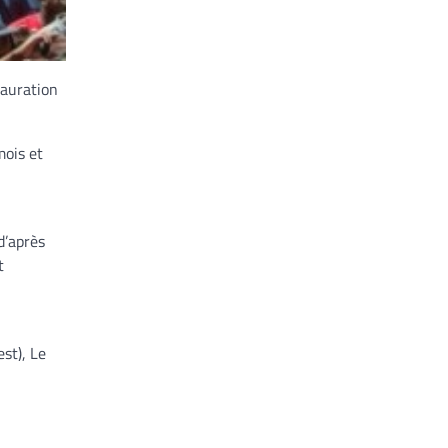
tauration
mois et
d’après
t
st), Le