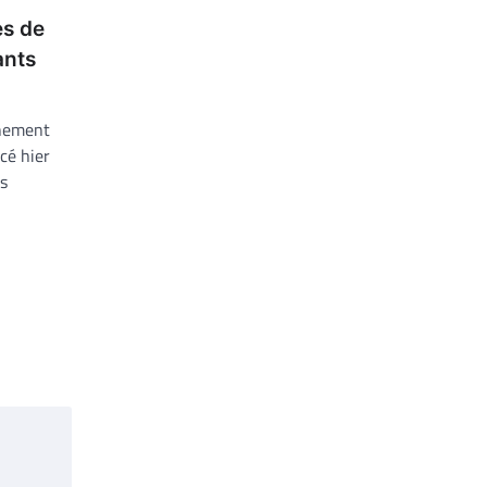
es de
ants
rnement
cé hier
rs