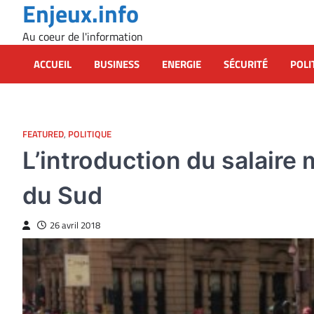
Enjeux.info
Skip
to
Au coeur de l'information
content
ACCUEIL
BUSINESS
ENERGIE
SÉCURITÉ
POLI
FEATURED
,
POLITIQUE
L’introduction du salair
du Sud
26 avril 2018