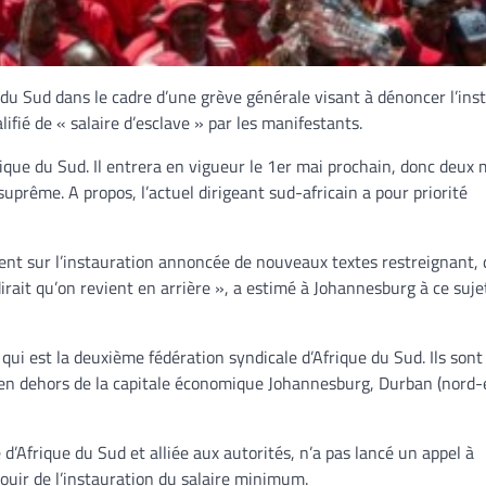
 Sud dans le cadre d’une grève générale visant à dénoncer l’ins
ifié de « salaire d’esclave » par les manifestants.
rique du Sud. Il entrera en vigueur le 1er mai prochain, donc deux 
uprême. A propos, l’actuel dirigeant sud-africain a pour priorité
t sur l’instauration annoncée de nouveaux textes restreignant, 
 dirait qu’on revient en arrière », a estimé à Johannesburg à ce suje
 qui est la deuxième fédération syndicale d’Afrique du Sud. Ils sont
, en dehors de la capitale économique Johannesburg, Durban (nord-e
e d’Afrique du Sud et alliée aux autorités, n’a pas lancé un appel à
jouir de l’instauration du salaire minimum.