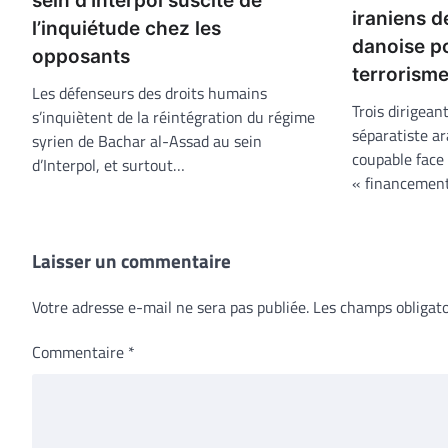
sein d’Interpol suscite de
iraniens d
l’inquiétude chez les
danoise p
opposants
terrorism
Les défenseurs des droits humains
Trois dirigean
s’inquiètent de la réintégration du régime
séparatiste ar
syrien de Bachar al-Assad au sein
coupable face
d’Interpol, et surtout…
« financemen
Laisser un commentaire
Votre adresse e-mail ne sera pas publiée.
Les champs obligato
Commentaire
*