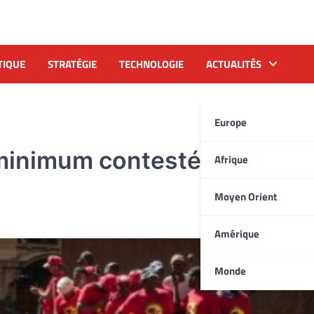
TIQUE
STRATÉGIE
TECHNOLOGIE
ACTUALITÉS
Europe
e minimum contestée en Afri
Afrique
Moyen Orient
Amérique
Monde