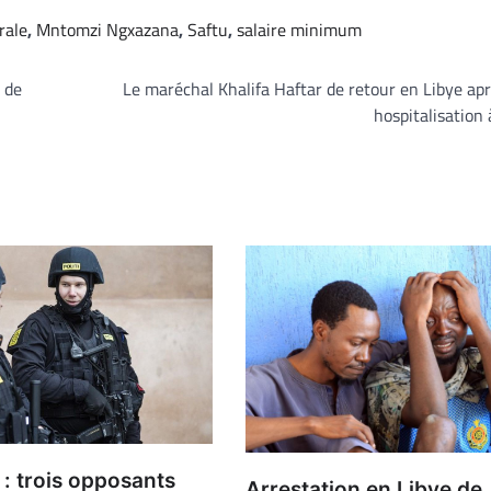
rale
,
Mntomzi Ngxazana
,
Saftu
,
salaire minimum
 de
Le maréchal Khalifa Haftar de retour en Libye ap
hospitalisation 
: trois opposants
Arrestation en Libye de