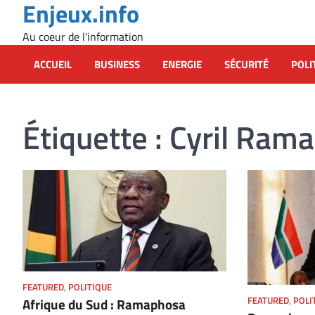
Enjeux.info
Skip
to
Au coeur de l'information
content
ACCUEIL
BUSINESS
ENERGIE
SÉCURITÉ
POLI
Étiquette :
Cyril Ram
FEATURED
,
POLITIQUE
Afrique du Sud : Ramaphosa
FEATURED
,
POLI