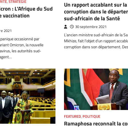
RITÉ
,
STRATÉGIE
Un rapport accablant sur la
cron : L’Afrique du Sud
corruption dans le départ
e vaccination
sud-africain de la Santé
30 septembre 2021
re 2021
L’ancien ministre sud-africain de la Sa
 panique occasionné par
Mkhize, fait l’objet d’un rapport accabl
ariant Omicron, la nouvelle
corruption dans son département. De
virus, les autorités sud-
sagent…
FEATURED
,
POLITIQUE
Ramaphosa reconnaît la co