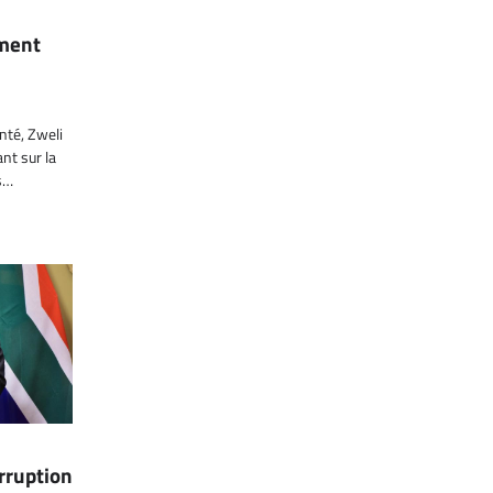
ement
nté, Zweli
ant sur la
s…
rruption