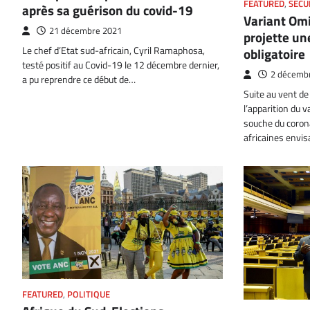
FEATURED
,
SÉCU
après sa guérison du covid-19
Variant Omi
21 décembre 2021
projette un
Le chef d’Etat sud-africain, Cyril Ramaphosa,
obligatoire
testé positif au Covid-19 le 12 décembre dernier,
2 décemb
a pu reprendre ce début de…
Suite au vent de
l’apparition du v
souche du corona
africaines envi
FEATURED
,
POLITIQUE