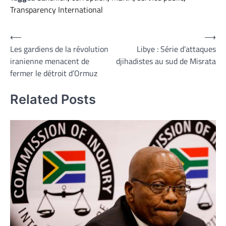
Transparency International
Navigation
⟵
⟶
Les gardiens de la révolution
Libye : Série d’attaques
de
iranienne menacent de
djihadistes au sud de Misrata
l’article
fermer le détroit d’Ormuz
Related Posts