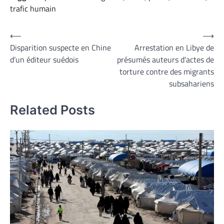
trafic humain
Navigation
⟵
⟶
Disparition suspecte en Chine
Arrestation en Libye de
de
d’un éditeur suédois
présumés auteurs d’actes de
l’article
torture contre des migrants
subsahariens
Related Posts