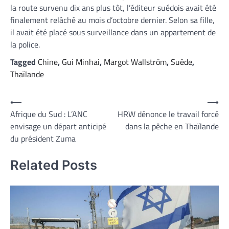
la route survenu dix ans plus tôt, l’éditeur suédois avait été
finalement relâché au mois d’octobre dernier. Selon sa fille,
il avait été placé sous surveillance dans un appartement de
la police.
Tagged
Chine
,
Gui Minhai
,
Margot Wallström
,
Suède
,
Thaïlande
Navigation
⟵
⟶
Afrique du Sud : L’ANC
HRW dénonce le travail forcé
de
envisage un départ anticipé
dans la pêche en Thaïlande
l’article
du président Zuma
Related Posts