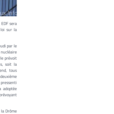
e EDF sera
loi sur la
eudi par le
 nucléaire
le prévoit
s, soit la
end, tous
 deuxième
 pressenti
 a adoptée
 prévoyant
e la Drôme