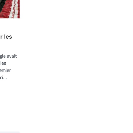
 les
gie avait
les
remier
ici…