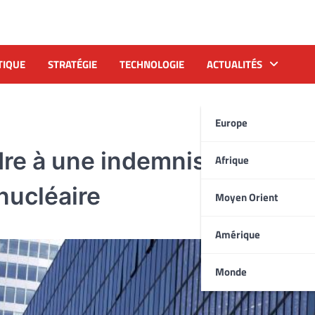
TIQUE
STRATÉGIE
TECHNOLOGIE
ACTUALITÉS
Europe
dre à une indemnisation en 
Afrique
nucléaire
Moyen Orient
Amérique
Monde