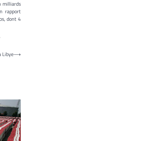
 milliards
n rapport
os, dont 4
e
a Libye
⟶