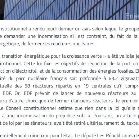
nstitutionnel a rendu jeudi dernier un avis selon lequel le group
 demander une indemnisation s’il est contraint, du fait de la 
ergétique, de fermer ses réacteurs nucléaires.
la transition énergétique pour la croissance verte » a été validée j
itutionnel. Cette loi fixe les objectifs de réduction de la part du
ction d’électricité, et de la consommation des énergies fossiles. El
ité du parc nucléaire français soit plafonnée à 63.2 gigawatt
tuelle des 58 réacteurs répartis en 19 centrales qu’il compr
ar EDF. Or, EDF prévoit de lancer de nouveaux réacteurs au
ura d’autre choix que de fermer d’anciens réacteurs, le premier
e Conseil constitutionnel estime que rien dans la loi qu’elle
e à une indemnisation du préjudice subi ». Pourtant, un article
 de loi par les sénateurs, avait été retiré ultérieurement du texte.
tentiellement ruineux » pour l’Etat. Le député Les Républicains d