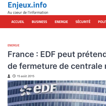
Enjeux.info
Skip
to
Au coeur de l'information
content
ACCUEIL
BUSINESS
ENERGIE
SÉCURITÉ
POLI
ENERGIE
France : EDF peut préten
de fermeture de centrale 
15 août 2015