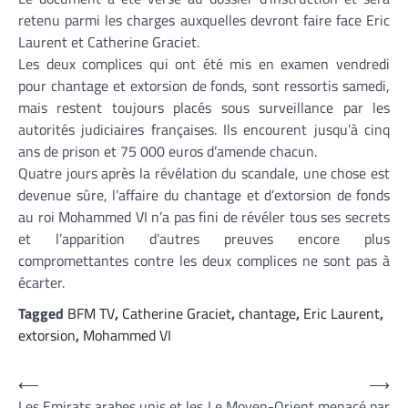
retenu parmi les charges auxquelles devront faire face Eric
Laurent et Catherine Graciet.
Les deux complices qui ont été mis en examen vendredi
pour chantage et extorsion de fonds, sont ressortis samedi,
mais restent toujours placés sous surveillance par les
autorités judiciaires françaises. Ils encourent jusqu’à cinq
ans de prison et 75 000 euros d’amende chacun.
Quatre jours après la révélation du scandale, une chose est
devenue sûre, l’affaire du chantage et d’extorsion de fonds
au roi Mohammed VI n’a pas fini de révéler tous ses secrets
et l’apparition d’autres preuves encore plus
compromettantes contre les deux complices ne sont pas à
écarter.
Tagged
BFM TV
,
Catherine Graciet
,
chantage
,
Eric Laurent
,
extorsion
,
Mohammed VI
Navigation
⟵
⟶
Les Emirats arabes unis et les
Le Moyen-Orient menacé par