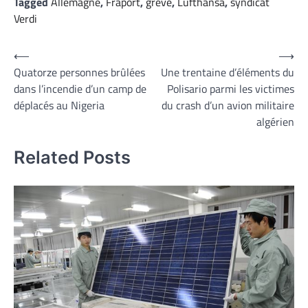
Tagged
Allemagne
,
Fraport
,
grève
,
Lufthansa
,
syndicat
Verdi
Navigation
⟵
⟶
Quatorze personnes brûlées
Une trentaine d’éléments du
de
dans l’incendie d’un camp de
Polisario parmi les victimes
l’article
déplacés au Nigeria
du crash d’un avion militaire
algérien
Related Posts