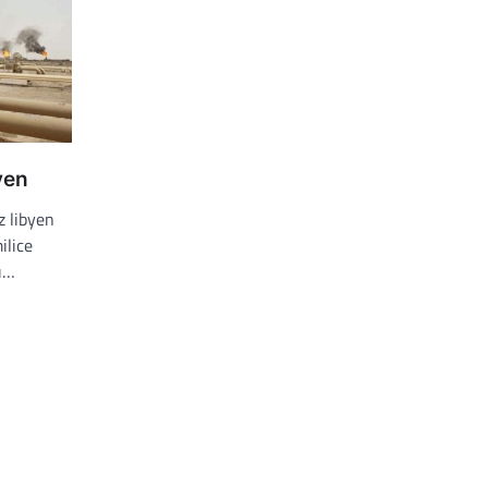
byen
z libyen
ilice
du…