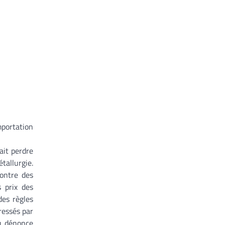
mportation
ait perdre
tallurgie.
contre des
s prix des
des règles
ressés par
ou dénonce