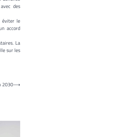
 avec des
 éviter le
un accord
taires. La
le sur les
n 2030
⟶