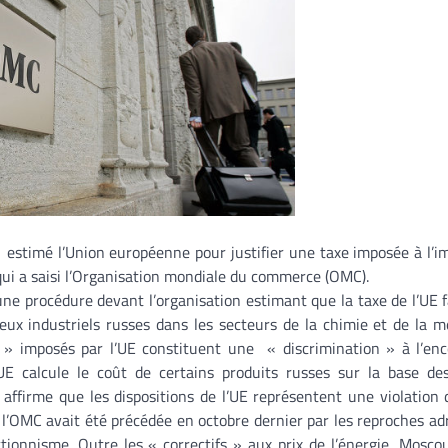
 a estimé l’Union européenne pour justifier une taxe imposée à l’i
qui a saisi l’Organisation mondiale du commerce (OMC).
ne procédure devant l’organisation estimant que la taxe de l’UE f
ux industriels russes dans les secteurs de la chimie et de la mé
es » imposés par l’UE constituent une « discrimination » à l’en
UE calcule le coût de certains produits russes sur la base de
ffirme que les dispositions de l’UE représentent une violation 
l’OMC avait été précédée en octobre dernier par les reproches ad
ionnisme. Outre les « correctifs » aux prix de l’énergie, Mosc