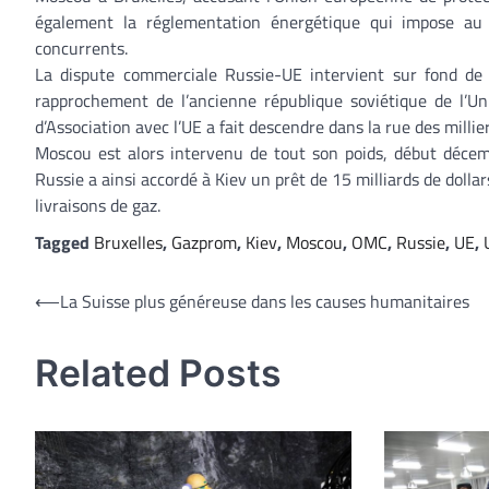
également la réglementation énergétique qui impose au
concurrents.
La dispute commerciale Russie-UE intervient sur fond de 
rapprochement de l’ancienne république soviétique de l’
d’Association avec l’UE a fait descendre dans la rue des milli
Moscou est alors intervenu de tout son poids, début décem
Russie a ainsi accordé à Kiev un prêt de 15 milliards de dolla
livraisons de gaz.
Tagged
Bruxelles
,
Gazprom
,
Kiev
,
Moscou
,
OMC
,
Russie
,
UE
,
Navigation
⟵
La Suisse plus généreuse dans les causes humanitaires
de
Related Posts
l’article