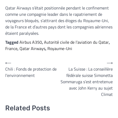
Qatar Airways s’était positionnée pendant le confinement
comme une compagnie leader dans le rapatriement de
voyageurs bloqués, s’attirant des éloges du Royaume-Uni,
de la France et d’autres pays dont les compagnies aériennes
étaient paralysées.
Tagged
Airbus A350
,
Autorité civile de l’aviation du Qatar
,
France
,
Qatar Airways
,
Royaume-Uni
Navigation
⟵
⟶
Chili : Fonds de protection de
La Suisse : La conseillère
de
l’environnement
fédérale suisse Simonetta
l’article
Sommaruga s’est entretenue
avec John Kerry au sujet
Climat
Related Posts