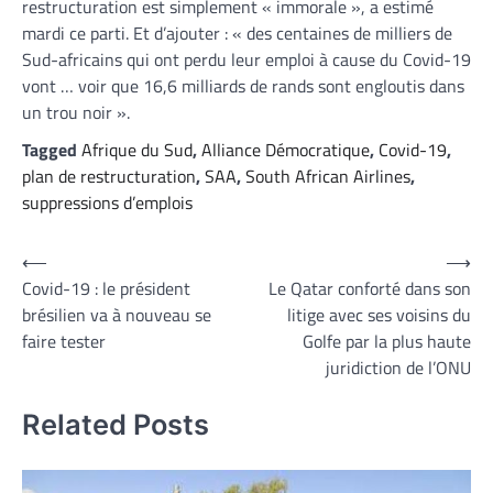
restructuration est simplement « immorale », a estimé
mardi ce parti. Et d’ajouter : « des centaines de milliers de
Sud-africains qui ont perdu leur emploi à cause du Covid-19
vont … voir que 16,6 milliards de rands sont engloutis dans
un trou noir ».
Tagged
Afrique du Sud
,
Alliance Démocratique
,
Covid-19
,
plan de restructuration
,
SAA
,
South African Airlines
,
suppressions d’emplois
Navigation
⟵
⟶
Covid-19 : le président
Le Qatar conforté dans son
de
brésilien va à nouveau se
litige avec ses voisins du
l’article
faire tester
Golfe par la plus haute
juridiction de l’ONU
Related Posts