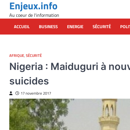
Enjeux.info
Skip
to
Au coeur de l'information
content
ACCUEIL
BUSINESS
ENERGIE
SÉCURITÉ
POLI
AFRIQUE
,
SÉCURITÉ
Nigeria : Maiduguri à nouv
suicides
17 novembre 2017