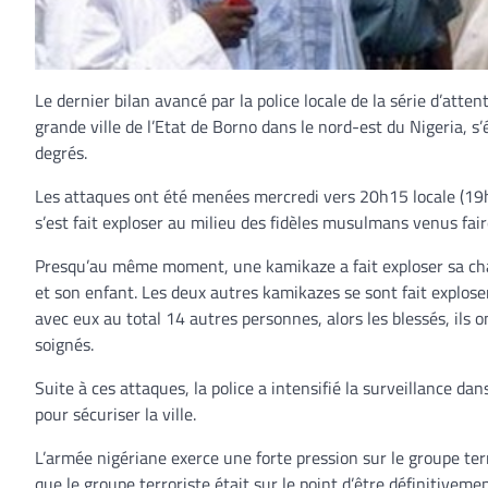
Le dernier bilan avancé par la police locale de la série d’atten
grande ville de l’Etat de Borno dans le nord-est du Nigeria, s
degrés.
Les attaques ont été menées mercredi vers 20h15 locale (19h1
s’est fait exploser au milieu des fidèles musulmans venus fair
Presqu’au même moment, une kamikaze a fait exploser sa cha
et son enfant. Les deux autres kamikazes se sont fait exploser 
avec eux au total 14 autres personnes, alors les blessés, ils 
soignés.
Suite à ces attaques, la police a intensifié la surveillance d
pour sécuriser la ville.
L’armée nigériane exerce une forte pression sur le groupe ter
que le groupe terroriste était sur le point d’être définitiveme