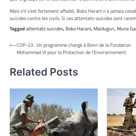
Mais s’il s’est fortement affaibli, Boko Haram n’a jamais cess
suicides contre les civils. Si ces attentats-suicides sont ra
Tagged
attentats suicides
,
Boko Haram
,
Maiduguri
,
Muna Ga
Navigation
⟵
COP-23 : Un programme chargé à Bonn de la Fondation
Mohammed VI pour la Protection de l’Environnement
de
l’article
Related Posts