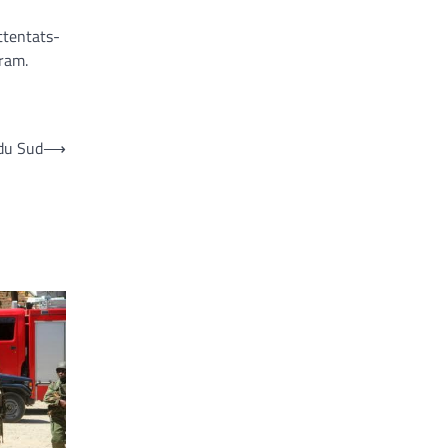
attentats-
aram.
 du Sud
⟶