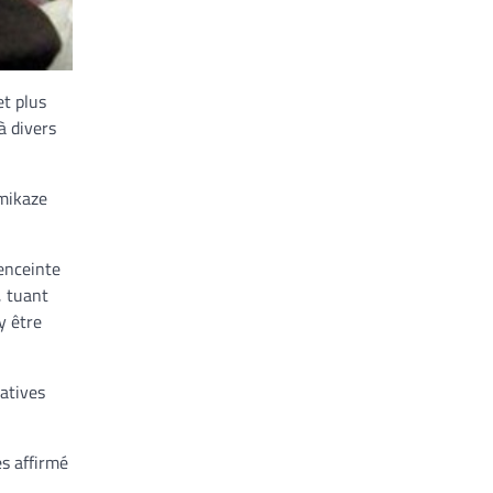
et plus
à divers
amikaze
enceinte
, tuant
y être
iatives
es affirmé