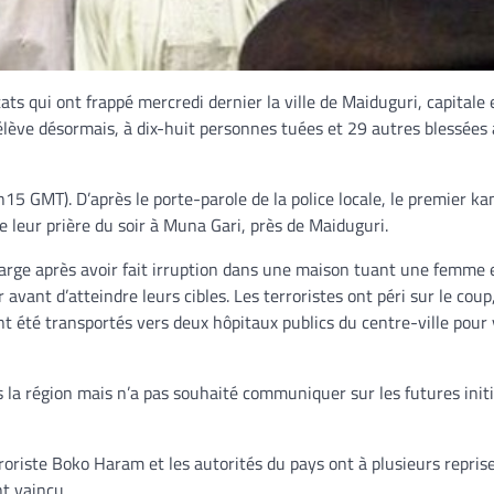
tats qui ont frappé mercredi dernier la ville de Maiduguri, capitale 
’élève désormais, à dix-huit personnes tuées et 29 autres blessées 
5 GMT). D’après le porte-parole de la police locale, le premier k
e leur prière du soir à Muna Gari, près de Maiduguri.
rge après avoir fait irruption dans une maison tuant une femme 
avant d’atteindre leurs cibles. Les terroristes ont péri sur le coup
ont été transportés vers deux hôpitaux publics du centre-ville pour 
ans la région mais n’a pas souhaité communiquer sur les futures init
roriste Boko Haram et les autorités du pays ont à plusieurs repris
nt vaincu.