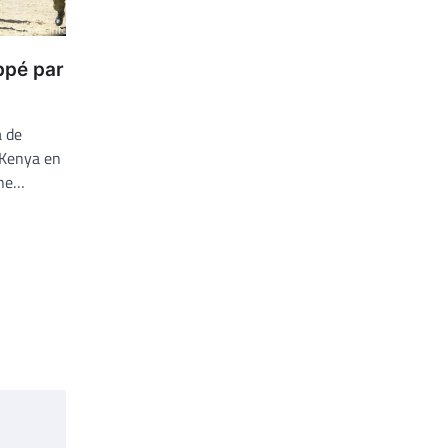
ppé par
a de
 Kenya en
une…