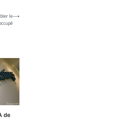
bler le
⟶
 occupé
 A de