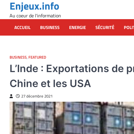
Enjeux.info
Skip
to
Au coeur de l'information
content
ACCUEIL
BUSINESS
ENERGIE
SÉCURITÉ
POLI
BUSINESS
,
FEATURED
L’Inde : Exportations de p
Chine et les USA
27 décembre 2021