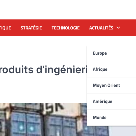
TIQUE
STRATÉGIE
TECHNOLOGIE
ACTUALITÉS
Europe
roduits d’ingénierie vers la
Afrique
Moyen Orient
Amérique
Monde