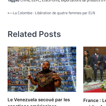
Navigation
⟵
La Colombie : Libération de quatre femmes par ELN
de
l’article
Related Posts
Le Venezuela secoué par les
France : L