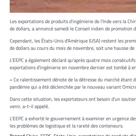
Les exportations de produits d’ingénierie de l’Inde vers la C
de dollars, a annoncé samedi le Conseil indien de promotion d
Cependant, les États-Unis d’Amérique (USA) restent les premie
de dollars au cours du mois de novembre, soit une hausse d
L’EEPC a également déclaré qu’après quatre mois consécutifs a
exportations d’ingénierie en novembre dernier est tombé à env
« Ce ralentissement dénote de la détresse du marché étant do
pandémie qui a été déclenchée par le nouveau variant Omicron
Dans cette situation, les exportateurs ont besoin d’un soutie
venir, a-t-il appelé.
L’EEPC a exhorté le gouvernement à examiner en urgence des 
les problèmes de logistique et la rareté des conteneurs.
Tagged
Chine
,
EEPC
,
Etats-Unis
,
exportations de produits d'i