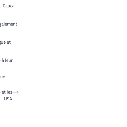
du Cauca
également
gue et
 à leur
gue
 et les
⟶
USA