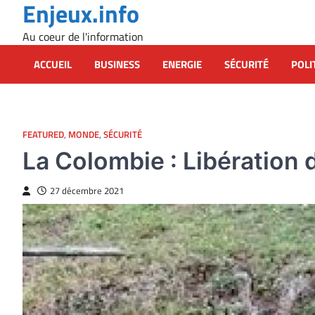
Enjeux.info
Skip
to
Au coeur de l'information
content
ACCUEIL
BUSINESS
ENERGIE
SÉCURITÉ
POLI
FEATURED
,
MONDE
,
SÉCURITÉ
La Colombie : Libération
27 décembre 2021