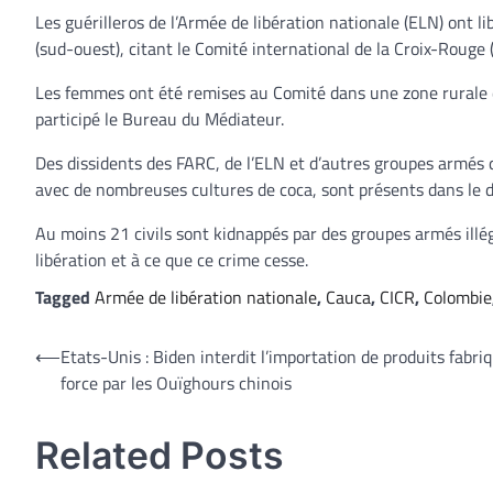
Les guérilleros de l’Armée de libération nationale (ELN) ont
(sud-ouest), citant le Comité international de la Croix-Rouge 
Les femmes ont été remises au Comité dans une zone rurale 
participé le Bureau du Médiateur.
Des dissidents des FARC, de l’ELN et d’autres groupes armés q
avec de nombreuses cultures de coca, sont présents dans le
Au moins 21 civils sont kidnappés par des groupes armés illé
libération et à ce que ce crime cesse.
Tagged
Armée de libération nationale
,
Cauca
,
CICR
,
Colombie
Navigation
⟵
Etats-Unis : Biden interdit l’importation de produits fabri
force par les Ouïghours chinois
de
l’article
Related Posts