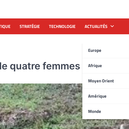
TIQUE
STRATÉGIE
TECHNOLOGIE
ACTUALITÉS
Europe
 de quatre femmes par ELN
Afrique
Moyen Orient
Amérique
Monde