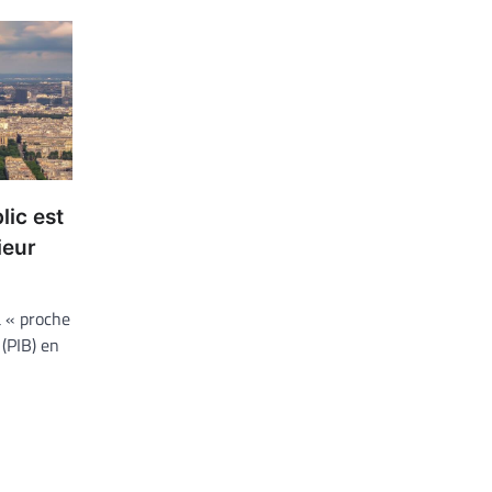
lic est
ieur
a « proche
 (PIB) en