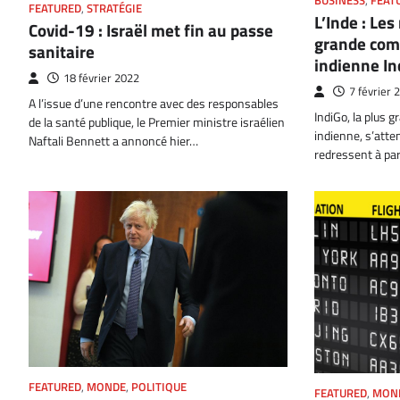
BUSINESS
,
FEAT
FEATURED
,
STRATÉGIE
L’Inde : Les
Covid-19 : Israël met fin au passe
grande com
sanitaire
indienne In
18 février 2022
7 février 
A l’issue d’une rencontre avec des responsables
IndiGo, la plus 
de la santé publique, le Premier ministre israélien
indienne, s’atte
Naftali Bennett a annoncé hier…
redressent à par
FEATURED
,
MONDE
,
POLITIQUE
FEATURED
,
MON