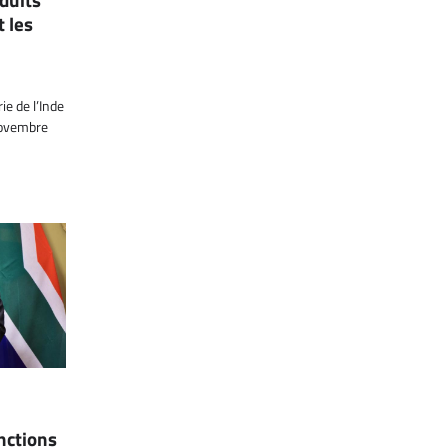
t les
ie de l’Inde
novembre
nctions