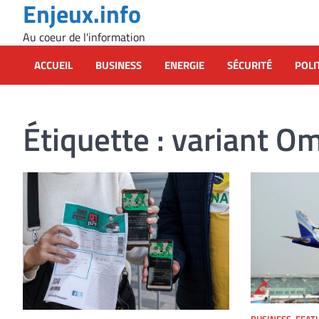
Enjeux.info
Skip
to
Au coeur de l'information
content
ACCUEIL
BUSINESS
ENERGIE
SÉCURITÉ
POLI
Étiquette :
variant Om