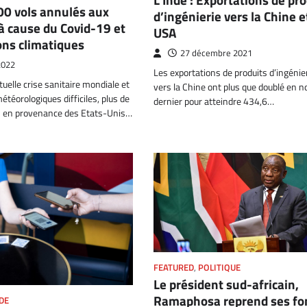
00 vols annulés aux
d’ingénierie vers la Chine e
à cause du Covid-19 et
USA
ons climatiques
27 décembre 2021
2022
Les exportations de produits d’ingénier
tuelle crise sanitaire mondiale et
vers la Chine ont plus que doublé en 
étéorologiques difficiles, plus de
dernier pour atteindre 434,6…
s en provenance des Etats-Unis…
FEATURED
,
POLITIQUE
Le président sud-africain,
Ramaphosa reprend ses fo
DE