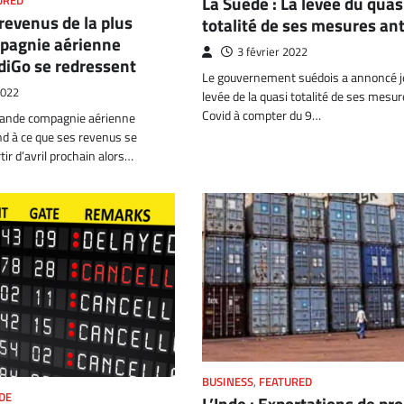
La Suède : La levée du quas
URED
 revenus de la plus
totalité de ses mesures ant
pagnie aérienne
3 février 2022
diGo se redressent
Le gouvernement suédois a annoncé je
2022
levée de la quasi totalité de ses mesur
Covid à compter du 9…
grande compagnie aérienne
nd à ce que ses revenus se
tir d’avril prochain alors…
BUSINESS
,
FEATURED
DE
L’Inde : Exportations de pr