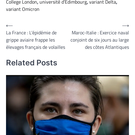
College London
,
université d’Edimbourg
,
variant Delta
,
variant Omicron
Navigation
⟵
⟶
La France : L’épidémie de
Maroc-Italie : Exercice naval
de
grippe aviaire frappe les
conjoint de six jours au large
l’article
élevages français de volailles
des côtes Atlantiques
Related Posts