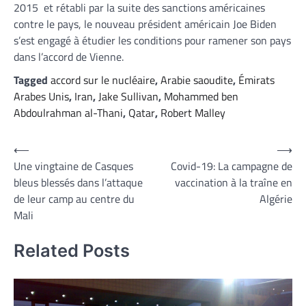
2015 et rétabli par la suite des sanctions américaines
contre le pays, le nouveau président américain Joe Biden
s’est engagé à étudier les conditions pour ramener son pays
dans l’accord de Vienne.
Tagged
accord sur le nucléaire
,
Arabie saoudite
,
Émirats
Arabes Unis
,
Iran
,
Jake Sullivan
,
Mohammed ben
Abdoulrahman al-Thani
,
Qatar
,
Robert Malley
Navigation
⟵
⟶
Une vingtaine de Casques
Covid-19: La campagne de
de
bleus blessés dans l’attaque
vaccination à la traîne en
l’article
de leur camp au centre du
Algérie
Mali
Related Posts