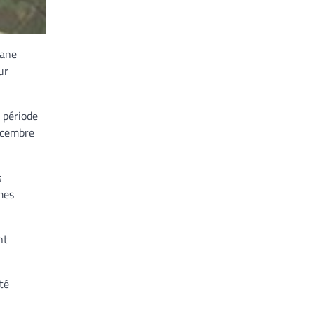
mane
ur
 période
écembre
s
mes
nt
té