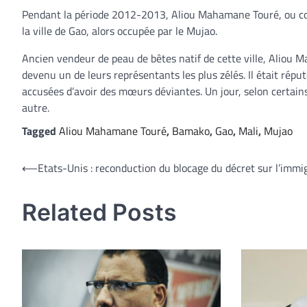
Pendant la période 2012-2013, Aliou Mahamane Touré, ou co
la ville de Gao, alors occupée par le Mujao.
Ancien vendeur de peau de bêtes natif de cette ville, Aliou M
devenu un de leurs représentants les plus zélés. Il était répu
accusées d’avoir des mœurs déviantes. Un jour, selon certain
autre.
Tagged
Aliou Mahamane Touré
,
Bamako
,
Gao
,
Mali
,
Mujao
Navigation
⟵
Etats-Unis : reconduction du blocage du décret sur l’immi
de
Related Posts
l’article