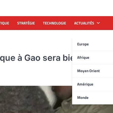
TIQUE
STRATÉGIE
TECHNOLOGIE
ACTUALITÉS
Europe
ique à Gao sera bientôt jugé
Afrique
Moyen Orient
Amérique
Monde