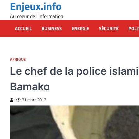
Enjeux.info
Skip
to
Au coeur de l'information
content
ACCUEIL
BUSINESS
ENERGIE
SÉCURITÉ
POLI
AFRIQUE
Le chef de la police islam
Bamako
31 mars 2017