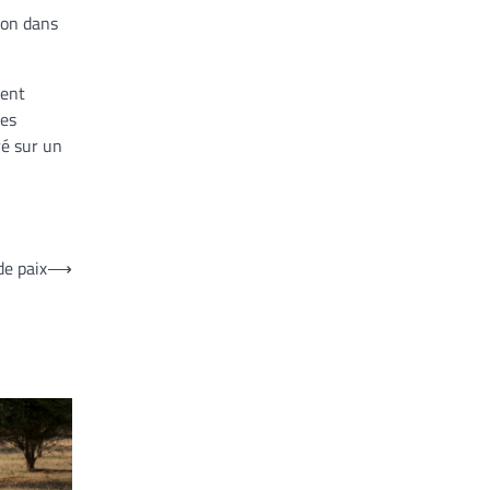
ion dans
ment
mes
ré sur un
de paix
⟶