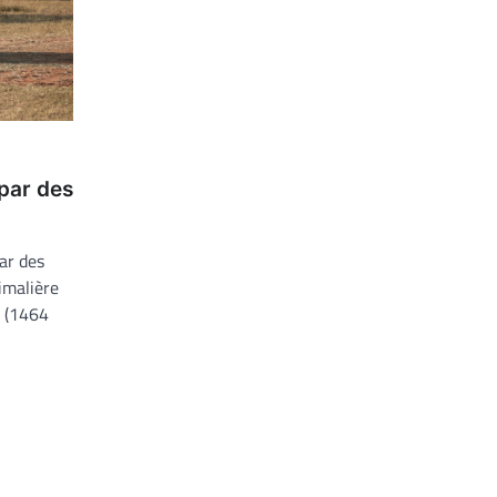
 par des
ar des
imalière
p (1464