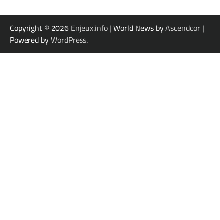
Copyright © 2026
Enjeux.info
| World News by
Ascendoor
|
Powered by
WordPress
.