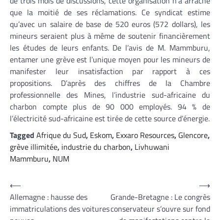
de trois mois de discussions, cette organisation n’a arraché
que la moitié de ses réclamations. Ce syndicat estime
qu’avec un salaire de base de 520 euros (572 dollars), les
mineurs seraient plus à même de soutenir financièrement
les études de leurs enfants. De l’avis de M. Mammburu,
entamer une grève est l’unique moyen pour les mineurs de
manifester leur insatisfaction par rapport à ces
propositions. D’après des chiffres de la Chambre
professionnelle des Mines, l’industrie sud-africaine du
charbon compte plus de 90 000 employés. 94 % de
l’électricité sud-africaine est tirée de cette source d’énergie.
Tagged
Afrique du Sud
,
Eskom
,
Exxaro Resources
,
Glencore
,
grève illimitée
,
industrie du charbon
,
Livhuwani
Mammburu
,
NUM
Navigation
⟵
⟶
Allemagne : hausse des
Grande-Bretagne : Le congrès
de
immatriculations des voitures
conservateur s’ouvre sur fond
l’article