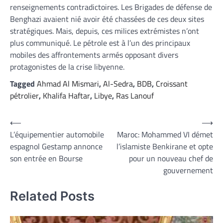
renseignements contradictoires. Les Brigades de défense de
Benghazi avaient nié avoir été chassées de ces deux sites
stratégiques. Mais, depuis, ces milices extrémistes n’ont
plus communiqué. Le pétrole est à l’un des principaux
mobiles des affrontements armés opposant divers
protagonistes de la crise libyenne.
Tagged
Ahmad Al Mismari
,
Al-Sedra
,
BDB
,
Croissant
pétrolier
,
Khalifa Haftar
,
Libye
,
Ras Lanouf
Navigation
⟵
⟶
L’équipementier automobile
Maroc: Mohammed VI démet
de
espagnol Gestamp annonce
l’islamiste Benkirane et opte
l’article
son entrée en Bourse
pour un nouveau chef de
gouvernement
Related Posts