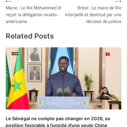
Navigation
⟵
⟶
Maroc : Le Roi Mohammed VI
Brésil : Le maire de Rio
de
reçoit la délégation israélo-
interpellé et destitué par une
l’article
américaine
décision de justice
Related Posts
Le Sénégal ne compte pas changer en 2026, sa
position favorable à l’unicité d’une seule Chine