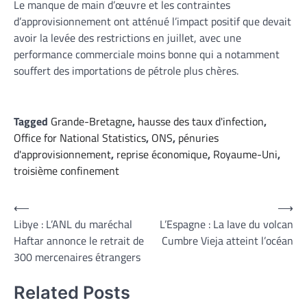
Le manque de main d’œuvre et les contraintes
d’approvisionnement ont atténué l’impact positif que devait
avoir la levée des restrictions en juillet, avec une
performance commerciale moins bonne qui a notamment
souffert des importations de pétrole plus chères.
Tagged
Grande-Bretagne
,
hausse des taux d'infection
,
Office for National Statistics
,
ONS
,
pénuries
d'approvisionnement
,
reprise économique
,
Royaume-Uni
,
troisième confinement
Navigation
⟵
⟶
Libye : L’ANL du maréchal
L’Espagne : La lave du volcan
de
Haftar annonce le retrait de
Cumbre Vieja atteint l’océan
l’article
300 mercenaires étrangers
Related Posts