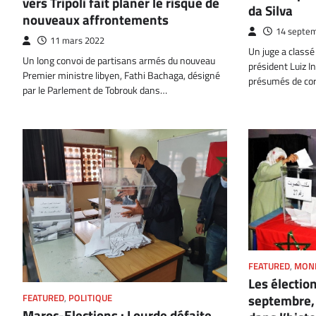
vers Tripoli fait planer le risque de
da Silva
nouveaux affrontements
14 septe
11 mars 2022
Un juge a classé
Un long convoi de partisans armés du nouveau
président Luiz I
Premier ministre libyen, Fathi Bachaga, désigné
présumés de co
par le Parlement de Tobrouk dans…
FEATURED
,
MON
Les électio
septembre,
FEATURED
,
POLITIQUE
Maroc-Elections : Lourde défaite