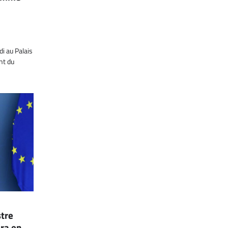
i au Palais
nt du
stre
ra en