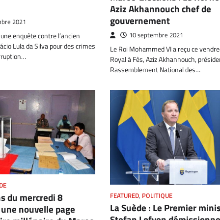
Aziz Akhannouch chef de
gouvernement
mbre 2021
10 septembre 2021
 une enquête contre l’ancien
nácio Lula da Silva pour des crimes
Le Roi Mohammed VI a reçu ce vendred
rruption…
Royal à Fès, Aziz Akhannouch, préside
Rassemblement National des…
DE
ns du mercredi 8
FEATURED
,
POLITIQUE
La Suède : Le Premier mini
 une nouvelle page
Stefan Lofven démissionne