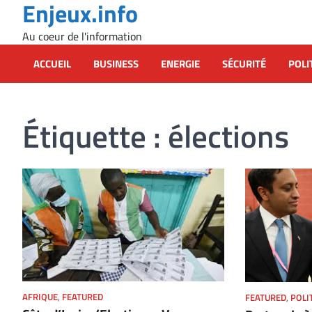
Enjeux.info
Skip
to
Au coeur de l'information
content
ACCUEIL
BUSINESS
ENERGIE
SÉCURITÉ
POLI
Étiquette :
élections
AFRIQUE
,
FEATURED
FEATURED
,
POLI