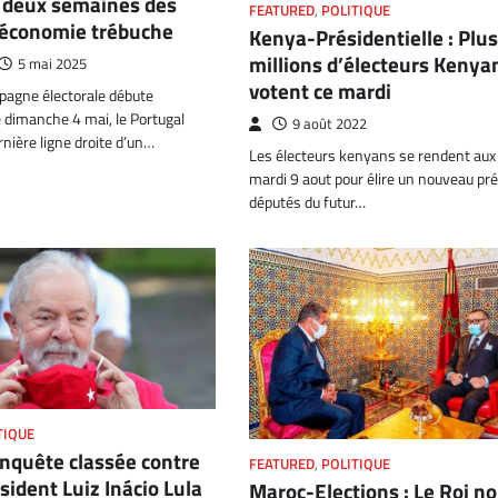
à deux semaines des
FEATURED
,
POLITIQUE
l’économie trébuche
Kenya-Présidentielle : Plu
millions d’électeurs Kenya
5 mai 2025
votent ce mardi
pagne électorale débute
e dimanche 4 mai, le Portugal
9 août 2022
rnière ligne droite d’un…
Les électeurs kenyans se rendent aux
mardi 9 aout pour élire un nouveau pré
députés du futur…
TIQUE
 Enquête classée contre
FEATURED
,
POLITIQUE
sident Luiz Inácio Lula
Maroc-Elections : Le Roi 