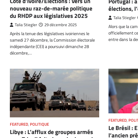
Côte d’Ivoire/Elections : Vers un
Portugal : 
nouveau raz-de-marée politique
élections, 
du RHDP aux législatives 2025
Talia Stiegler
Talia Stiegler
29 décembre 2025
Alors que la cam
officiellement c
Après la tenue des législatives ivoiriennes le
entre dans la de
samedi 27 décembre, la Commission électorale
indépendante (CEI) a poursuivi dimanche 28
décembre,…
FEATURED
,
POLI
FEATURED
,
POLITIQUE
Le Brésil :
Libye : L’afflux de groupes armés
l’ancien pré