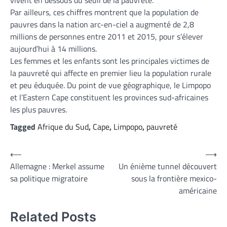
Par ailleurs, ces chiffres montrent que la population de
pauvres dans la nation arc-en-ciel a augmenté de 2,8
millions de personnes entre 2011 et 2015, pour s’élever
aujourd’hui à 14 millions.
Les femmes et les enfants sont les principales victimes de
la pauvreté qui affecte en premier lieu la population rurale
et peu éduquée. Du point de vue géographique, le Limpopo
et l’Eastern Cape constituent les provinces sud-africaines
les plus pauvres.
Tagged
Afrique du Sud
,
Cape
,
Limpopo
,
pauvreté
Navigation
⟵
⟶
Allemagne : Merkel assume
Un énième tunnel découvert
de
sa politique migratoire
sous la frontière mexico-
l’article
américaine
Related Posts