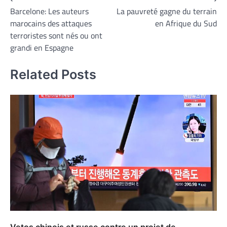
Navigation
Barcelone: Les auteurs
La pauvreté gagne du terrain
de
marocains des attaques
en Afrique du Sud
l’article
terroristes sont nés ou ont
grandi en Espagne
Related Posts
Vetos chinois et russe contre un projet de