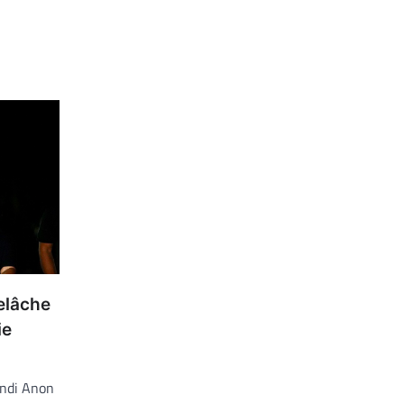
relâche
ie
lundi Anon