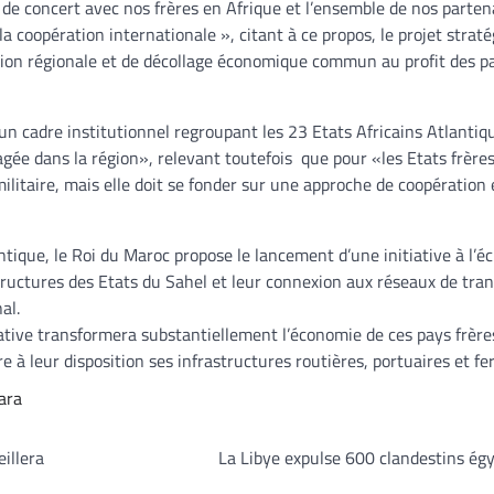
 de concert avec nos frères en Afrique et l’ensemble de nos parten
la coopération internationale », citant à ce propos, le projet strat
tion régionale et de décollage économique commun au profit des p
r un cadre institutionnel regroupant les 23 Etats Africains Atlantiq
rtagée dans la région», relevant toutefois que pour «les Etats frère
ilitaire, mais elle doit se fonder sur une approche de coopération 
ntique, le Roi du Maroc propose le lancement d’une initiative à l’éc
structures des Etats du Sahel et leur connexion aux réseaux de tran
al.
ative transformera substantiellement l’économie de ces pays frère
 à leur disposition ses infrastructures routières, portuaires et fer
ara
illera
La Libye expulse 600 clandestins ég