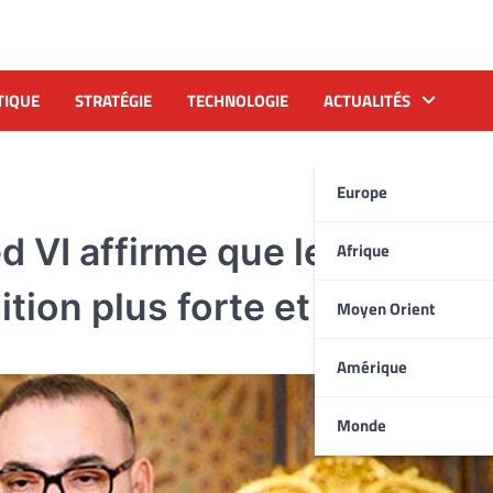
TIQUE
STRATÉGIE
TECHNOLOGIE
ACTUALITÉS
Europe
 VI affirme que le Maroc e
Afrique
ion plus forte et plus soli
Moyen Orient
Amérique
Monde