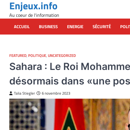
Enjeux.info
Skip
to
Au coeur de l'information
content
ACCUEIL
BUSINESS
ENERGIE
SÉCURITÉ
POLI
FEATURED
,
POLITIQUE
,
UNCATEGORIZED
Sahara : Le Roi Mohammed
désormais dans «une posit
Talia Stiegler
6 novembre 2023