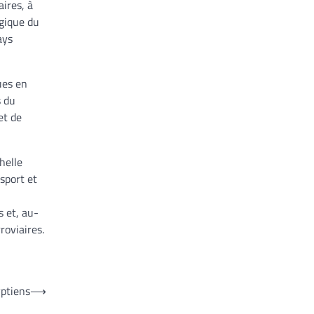
aires, à
égique du
ays
ues en
s du
et de
helle
sport et
s et, au-
roviaires.
yptiens
⟶