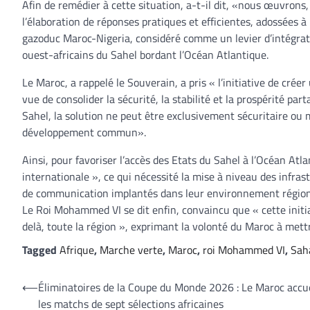
Afin de remédier à cette situation, a-t-il dit, «nous œuvrons,
l’élaboration de réponses pratiques et efficientes, adossées à 
gazoduc Maroc-Nigeria, considéré comme un levier d’intégra
ouest-africains du Sahel bordant l’Océan Atlantique.
Le Maroc, a rappelé le Souverain, a pris « l’initiative de crée
vue de consolider la sécurité, la stabilité et la prospérité pa
Sahel, la solution ne peut être exclusivement sécuritaire ou m
développement commun».
Ainsi, pour favoriser l’accès des Etats du Sahel à l’Océan Atla
internationale », ce qui nécessité la mise à niveau des infra
de communication implantés dans leur environnement région
Le Roi Mohammed VI se dit enfin, convaincu que « cette initi
delà, toute la région », exprimant la volonté du Maroc à mettre
Tagged
Afrique
,
Marche verte
,
Maroc
,
roi Mohammed VI
,
Sah
Navigation
⟵
Éliminatoires de la Coupe du Monde 2026 : Le Maroc accue
les matchs de sept sélections africaines