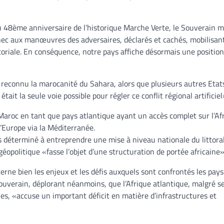
du 48ème anniversaire de l’historique Marche Verte, le Souverain 
hec aux manœuvres des adversaires, déclarés et cachés, mobilisant
itoriale. En conséquence, notre pays affiche désormais une position
reconnu la marocanité du Sahara, alors que plusieurs autres Etat
tait la seule voie possible pour régler ce conflit régional artificiel
Maroc en tant que pays atlantique ayant un accès complet sur l’Af
l’Europe via la Méditerranée.
s déterminé à entreprendre une mise à niveau nationale du littoral
éopolitique «fasse l’objet d’une structuration de portée africaine»
cerne bien les enjeux et les défis auxquels sont confrontés les pays 
ouverain, déplorant néanmoins, que l’Afrique atlantique, malgré s
es, «accuse un important déficit en matière d’infrastructures et