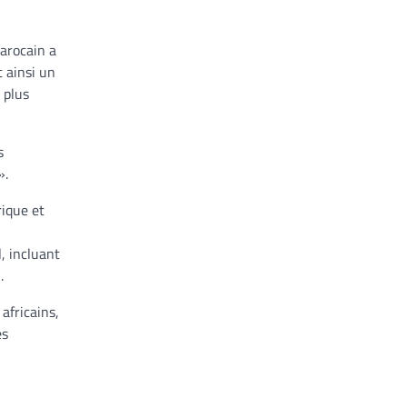
marocain a
 ainsi un
 plus
s
».
rique et
, incluant
.
africains,
es