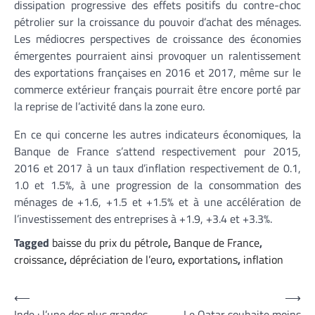
dissipation progressive des effets positifs du contre-choc
pétrolier sur la croissance du pouvoir d’achat des ménages.
Les médiocres perspectives de croissance des économies
émergentes pourraient ainsi provoquer un ralentissement
des exportations françaises en 2016 et 2017, même sur le
commerce extérieur français pourrait être encore porté par
la reprise de l’activité dans la zone euro.
En ce qui concerne les autres indicateurs économiques, la
Banque de France s’attend respectivement pour 2015,
2016 et 2017 à un taux d’inflation respectivement de 0.1,
1.0 et 1.5%, à une progression de la consommation des
ménages de +1.6, +1.5 et +1.5% et à une accélération de
l’investissement des entreprises à +1.9, +3.4 et +3.3%.
Tagged
baisse du prix du pétrole
,
Banque de France
,
croissance
,
dépréciation de l’euro
,
exportations
,
inflation
Navigation
⟵
⟶
Inde : l’une des plus grandes
Le Qatar souhaite moins