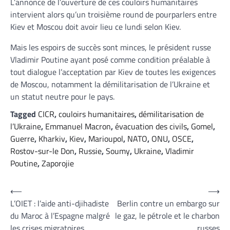
L’annonce de l’ouverture de ces couloirs humanitaires
intervient alors qu’un troisième round de pourparlers entre
Kiev et Moscou doit avoir lieu ce lundi selon Kiev.
Mais les espoirs de succès sont minces, le président russe
Vladimir Poutine ayant posé comme condition préalable à
tout dialogue l’acceptation par Kiev de toutes les exigences
de Moscou, notamment la démilitarisation de l’Ukraine et
un statut neutre pour le pays.
Tagged
CICR
,
couloirs humanitaires
,
démilitarisation de
l’Ukraine
,
Emmanuel Macron
,
évacuation des civils
,
Gomel
,
Guerre
,
Kharkiv
,
Kiev
,
Marioupol
,
NATO
,
ONU
,
OSCE
,
Rostov-sur-le Don
,
Russie
,
Soumy
,
Ukraine
,
Vladimir
Poutine
,
Zaporojie
Navigation
⟵
⟶
L’OIET : l’aide anti-djihadiste
Berlin contre un embargo sur
de
du Maroc à l’Espagne malgré
le gaz, le pétrole et le charbon
l’article
les crises migratoires
russes