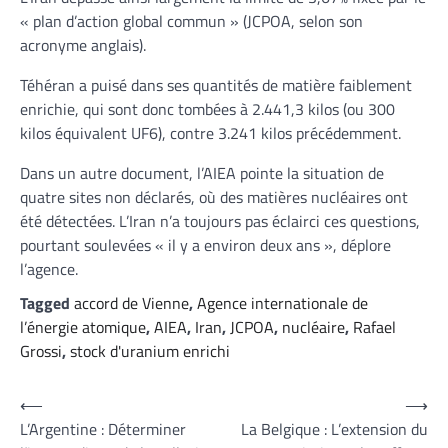
« plan d’action global commun » (JCPOA, selon son
acronyme anglais).
Téhéran a puisé dans ses quantités de matière faiblement
enrichie, qui sont donc tombées à 2.441,3 kilos (ou 300
kilos équivalent UF6), contre 3.241 kilos précédemment.
Dans un autre document, l’AIEA pointe la situation de
quatre sites non déclarés, où des matières nucléaires ont
été détectées. L’Iran n’a toujours pas éclairci ces questions,
pourtant soulevées « il y a environ deux ans », déplore
l’agence.
Tagged
accord de Vienne
,
Agence internationale de
l’énergie atomique
,
AIEA
,
Iran
,
JCPOA
,
nucléaire
,
Rafael
Grossi
,
stock d'uranium enrichi
Navigation
⟵
⟶
L’Argentine : Déterminer
La Belgique : L’extension du
de