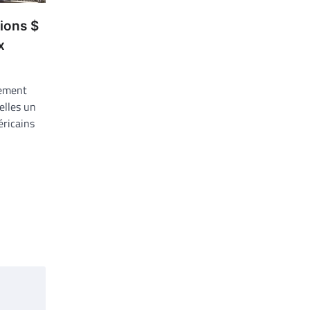
ions $
x
pement
elles un
éricains