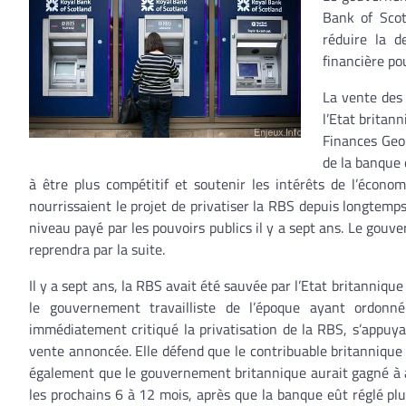
Bank of Scot
réduire la d
financière po
La vente des 
l’Etat britan
Finances Geo
de la banque 
à être plus compétitif et soutenir les intérêts de l’éco
nourrissaient le projet de privatiser la RBS depuis longtemp
niveau payé par les pouvoirs publics il y a sept ans. Le gou
reprendra par la suite.
Il y a sept ans, la RBS avait été sauvée par l’Etat britanniqu
le gouvernement travailliste de l’époque ayant ordonné l
immédiatement critiqué la privatisation de la RBS, s’appuya
vente annoncée. Elle défend que le contribuable britannique p
également que le gouvernement britannique aurait gagné à at
les prochains 6 à 12 mois, après que la banque eût réglé plu