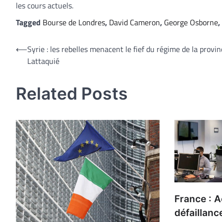
les cours actuels.
Tagged
Bourse de Londres
,
David Cameron
,
George Osborne
,
Navigation
⟵
Syrie : les rebelles menacent le fief du régime de la provi
Lattaquié
de
l’article
Related Posts
France : A
défaillanc