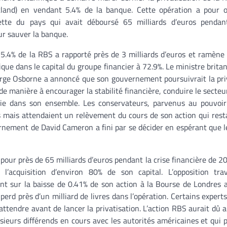
land) en vendant 5.4% de la banque. Cette opération a pour ob
ette du pays qui avait déboursé 65 milliards d’euros pendant
ur sauver la banque.
5.4% de la RBS a rapporté près de 3 milliards d’euros et ramène 
nique dans le capital du groupe financier à 72.9%. Le ministre brita
rge Osborne a annoncé que son gouvernement poursuivrait la pri
de manière à encourager la stabilité financière, conduire le secteu
nomie dans son ensemble. Les conservateurs, parvenus au pouvo
s mais attendaient un relèvement du cours de son action qui resta
vernement de David Cameron a fini par se décider en espérant que l
e pour près de 65 milliards d’euros pendant la crise financière de 
’acquisition d’environ 80% de son capital. L’opposition trava
nt sur la baisse de 0.41% de son action à la Bourse de Londres a
erd près d’un milliard de livres dans l’opération. Certains expert
tendre avant de lancer la privatisation. L’action RBS aurait dû
sieurs différends en cours avec les autorités américaines et qui 