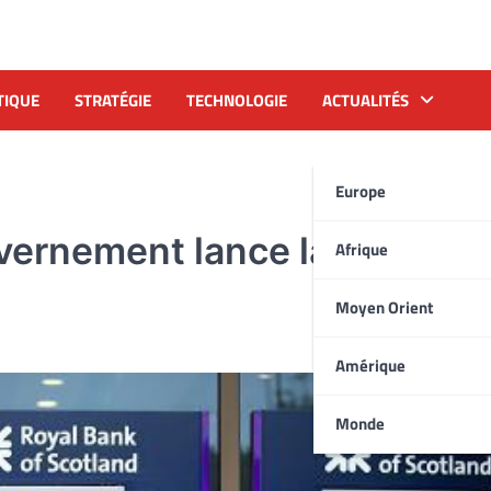
TIQUE
STRATÉGIE
TECHNOLOGIE
ACTUALITÉS
Europe
ernement lance la privatisa
Afrique
Moyen Orient
Amérique
Monde