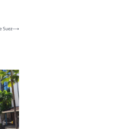
de Suez
⟶