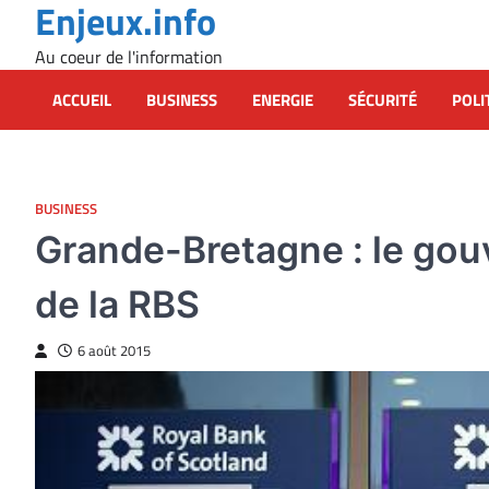
Enjeux.info
Skip
to
Au coeur de l'information
content
ACCUEIL
BUSINESS
ENERGIE
SÉCURITÉ
POLI
BUSINESS
Grande-Bretagne : le gouv
de la RBS
6 août 2015