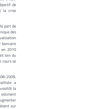
jectif de
 la crise
la part de
nnique des
vatisation
r bancaire
ir en 2010
it loin du
e cours se
2008-2009,
illiste a
ussitôt la
s estiment
 augmenter
pèsent sur