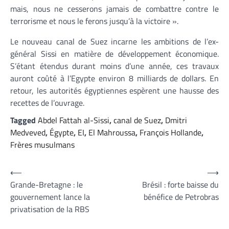
mais, nous ne cesserons jamais de combattre contre le
terrorisme et nous le ferons jusqu’à la victoire ».
Le nouveau canal de Suez incarne les ambitions de l’ex-
général Sissi en matière de développement économique.
S’étant étendus durant moins d’une année, ces travaux
auront coûté à l’Egypte environ 8 milliards de dollars. En
retour, les autorités égyptiennes espèrent une hausse des
recettes de l’ouvrage.
Tagged
Abdel Fattah al-Sissi
,
canal de Suez
,
Dmitri
Medveved
,
Égypte
,
EI
,
El Mahroussa
,
François Hollande
,
Frères musulmans
Navigation
⟵
⟶
Grande-Bretagne : le
Brésil : forte baisse du
de
gouvernement lance la
bénéfice de Petrobras
l’article
privatisation de la RBS