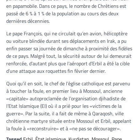
en papamobile. Dans ce pays, le nombre de Chrétiens est
passé de 6 % à 1 % de la population au cours des deux
dernières décennies.
Le pape François, qui ne circulait qu’en avion, hélicoptère
ou voiture blindée durant ses déplacements en Irak, a pu
enfin passer sa journée de dimanche à proximité des fidèles
de ce pays. Malgré tout, la sécurité autour de lui demeurait
renforcée, d’autant plus que l’aéroport d’Erbil a été la cible
d’une attaque aux roquettes fin février dernier.
Quoi qu’il en soit, le chef de l’église catholique est parvenu
à toucher la foule, en premier lieu à Mossoul, ancienne
«capitale» autoproclamée de l’organisation djihadiste de
l’Etat Islamique (EI) où il a prié pour les «victimes de la
guerre». Par la suite, il a fait de même à Qaraqosh, ville
chrétienne martyre située entre Mossoul et Erbil, appelant
la foule à «reconstruire» et à «ne pas se décourager».
Tagged
Erbil
,
État islamique
,
Kurdistan
,
Mossoul
,
Pape