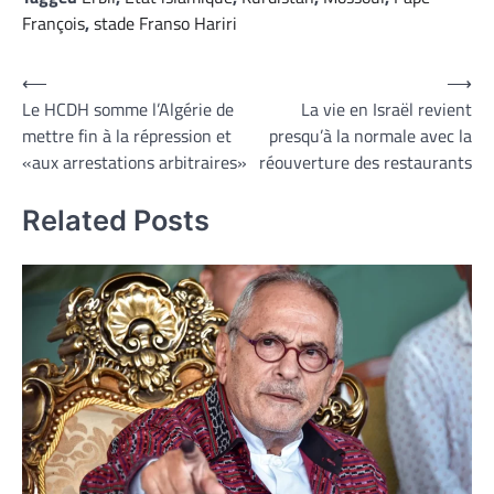
François
,
stade Franso Hariri
Navigation
⟵
⟶
Le HCDH somme l’Algérie de
La vie en Israël revient
de
mettre fin à la répression et
presqu’à la normale avec la
l’article
«aux arrestations arbitraires»
réouverture des restaurants
Related Posts