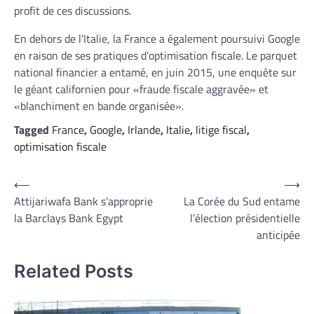
profit de ces discussions.
En dehors de l’Italie, la France a également poursuivi Google
en raison de ses pratiques d’optimisation fiscale. Le parquet
national financier a entamé, en juin 2015, une enquête sur
le géant californien pour «fraude fiscale aggravée» et
«blanchiment en bande organisée».
Tagged
France
,
Google
,
Irlande
,
Italie
,
litige fiscal
,
optimisation fiscale
Navigation
⟵
⟶
Attijariwafa Bank s’approprie
La Corée du Sud entame
de
la Barclays Bank Egypt
l’élection présidentielle
l’article
anticipée
Related Posts