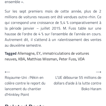
ensemble ».
Sur les sept premiers mois de cette année, plus de 2
millions de voitures neuves ont été vendues outre-rhin. Ce
qui correspond une croissance de 5,4 % comparativement à
la période janvier – juillet 2015. M. Fuss table sur une
hausse de l’ordre de 4 % sur l’ensemble de l’année en cours.
Autrement dit, il s’attend à un ralentissement des ventes
au deuxième semestre.
Tagged
Allemagne
,
EY
,
immatriculations de voitures
neuves
,
KBA
,
Matthias Wissman
,
Peter Fuss
,
VDA
Navigation
⟵
⟶
Royaume-Uni : Pékin en
L’UE débourse 55 millions de
de
colère contre le report du
dollars d’aide à la lutte contre
l’article
lancement du chantier
Boko Haram
d’Hinkley Point