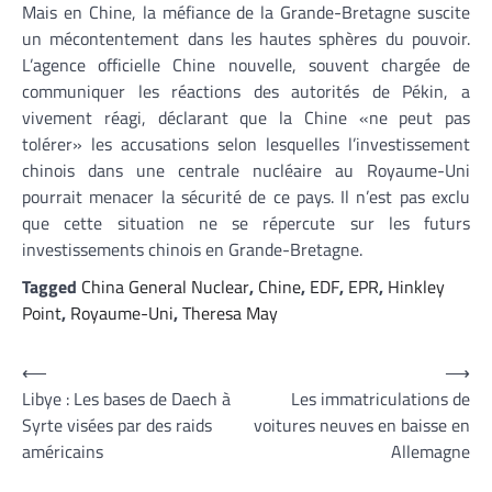
Mais en Chine, la méfiance de la Grande-Bretagne suscite
un mécontentement dans les hautes sphères du pouvoir.
L’agence officielle Chine nouvelle, souvent chargée de
communiquer les réactions des autorités de Pékin, a
vivement réagi, déclarant que la Chine «ne peut pas
tolérer» les accusations selon lesquelles l’investissement
chinois dans une centrale nucléaire au Royaume-Uni
pourrait menacer la sécurité de ce pays. Il n’est pas exclu
que cette situation ne se répercute sur les futurs
investissements chinois en Grande-Bretagne.
Tagged
China General Nuclear
,
Chine
,
EDF
,
EPR
,
Hinkley
Point
,
Royaume-Uni
,
Theresa May
Navigation
⟵
⟶
Libye : Les bases de Daech à
Les immatriculations de
de
Syrte visées par des raids
voitures neuves en baisse en
l’article
américains
Allemagne