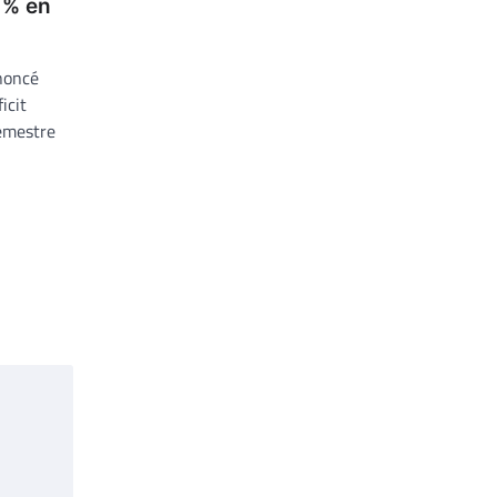
1% en
noncé
icit
emestre