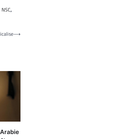
,
NSC
,
icalise
⟶
 Arabie