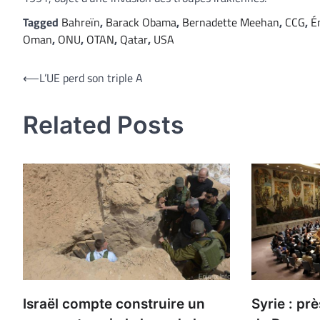
Tagged
Bahreïn
,
Barack Obama
,
Bernadette Meehan
,
CCG
,
É
Oman
,
ONU
,
OTAN
,
Qatar
,
USA
Navigation
⟵
L’UE perd son triple A
de
Related Posts
l’article
Israël compte construire un
Syrie : pr