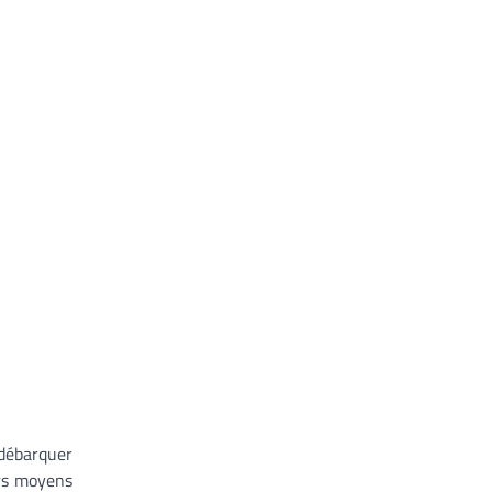
débarquer
urs moyens