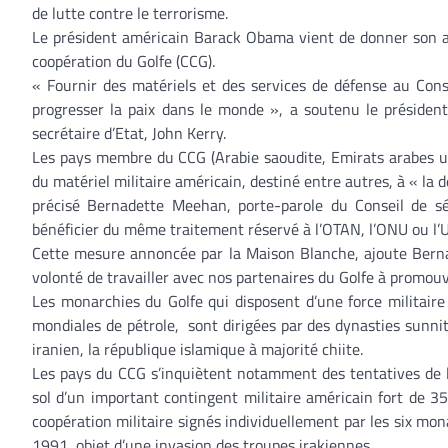
de lutte contre le terrorisme.
Le président américain Barack Obama vient de donner son av
coopération du Golfe (CCG).
« Fournir des matériels et des services de défense au Conse
progresser la paix dans le monde », a soutenu le présid
secrétaire d’Etat, John Kerry.
Les pays membre du CCG (Arabie saoudite, Emirats arabes un
du matériel militaire américain, destiné entre autres, à « la d
précisé Bernadette Meehan, porte-parole du Conseil de séc
bénéficier du même traitement réservé à l’OTAN, l’ONU ou l’U
Cette mesure annoncée par la Maison Blanche, ajoute Bern
volonté de travailler avec nos partenaires du Golfe à promouvoi
Les monarchies du Golfe qui disposent d’une force militair
mondiales de pétrole, sont dirigées par des dynasties sunnit
iranien, la république islamique à majorité chiite.
Les pays du CCG s’inquiètent notamment des tentatives de l’
sol d’un important contingent militaire américain fort de 3
coopération militaire signés individuellement par les six mo
1991, objet d’une invasion des troupes irakiennes.