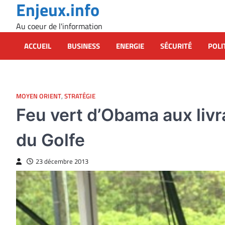
Enjeux.info
Skip
to
Au coeur de l'information
content
ACCUEIL
BUSINESS
ENERGIE
SÉCURITÉ
POLI
MOYEN ORIENT
,
STRATÉGIE
Feu vert d’Obama aux liv
du Golfe
23 décembre 2013