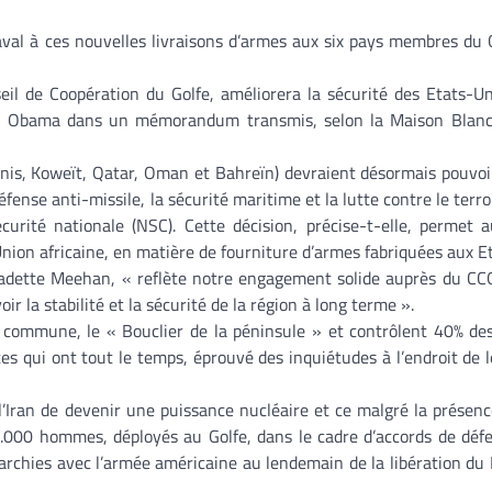
al à ces nouvelles livraisons d’armes aux six pays membres du 
il de Coopération du Golfe, améliorera la sécurité des Etats-Un
ent Obama dans un mémorandum transmis, selon la Maison Blanc
is, Koweït, Qatar, Oman et Bahreïn) devraient désormais pouvoi
éfense anti-missile, la sécurité maritime et la lutte contre le terr
urité nationale (NSC). Cette décision, précise-t-elle, permet
nion africaine, en matière de fourniture d’armes fabriquées aux E
adette Meehan, « reflète notre engagement solide auprès du CC
r la stabilité et la sécurité de la région à long terme ».
e commune, le « Bouclier de la péninsule » et contrôlent 40% de
es qui ont tout le temps, éprouvé des inquiétudes à l’endroit de l
Iran de devenir une puissance nucléaire et ce malgré la présenc
5.000 hommes, déployés au Golfe, dans le cadre d’accords de déf
narchies avec l’armée américaine au lendemain de la libération du