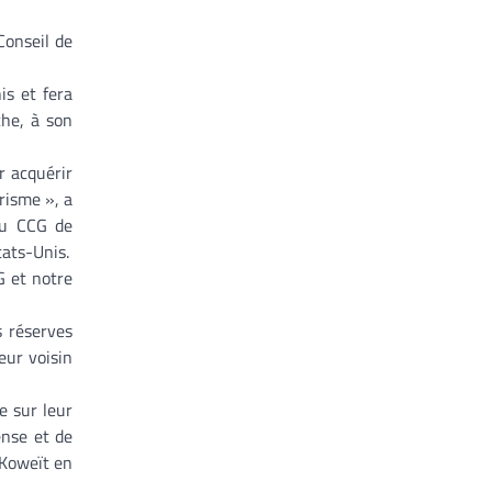
Conseil de
is et fera
he, à son
r acquérir
orisme », a
 au CCG de
tats-Unis.
G et notre
s réserves
eur voisin
e sur leur
ense et de
 Koweït en