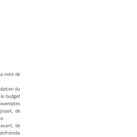
la note de
adation du
 le budget
é exemptes
issait, de
e.
 avant, de
confrontée