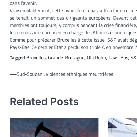
dans l’avenir.
Vraisemblablement, cette avancée n’a pas suffi à faire recule
se tenait un sommet des dirigeants européens. Devant cett
membres ont toujours, y compris pendant la crise financière
le commissaire européen en charge des Affaires économiques,
Comme pour préparer Bruxelles à cette issue, S&P avait dégr
Pays-Bas. Ce dernier Etat a perdu son triple A en novembre. 
Tagged
Bruxelles
,
Grande-Bretagne
,
Olli Rehn
,
Pays-Bas
,
S&
Navigation
⟵
Sud-Soudan : violences ethniques meurtrières
de
l’article
Related Posts