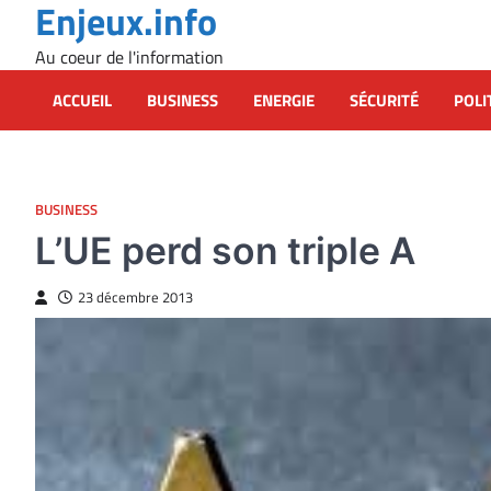
Enjeux.info
Skip
to
Au coeur de l'information
content
ACCUEIL
BUSINESS
ENERGIE
SÉCURITÉ
POLI
BUSINESS
L’UE perd son triple A
23 décembre 2013