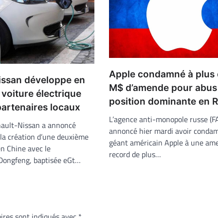
Apple condamné à plus 
issan développe en
M$ d’amende pour abus
voiture électrique
position dominante en R
partenaires locaux
L’agence anti-monopole russe (F
nault-Nissan a annoncé
annoncé hier mardi avoir condam
 la création d’une deuxième
géant américain Apple à une am
en Chine avec le
record de plus…
Dongfeng, baptisée eGt…
ires sont indiqués avec
*