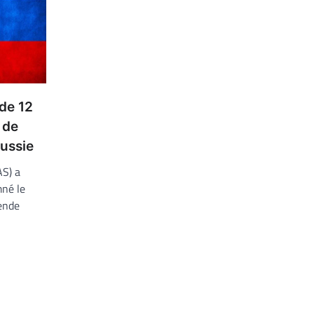
de 12
 de
ussie
AS) a
né le
ende