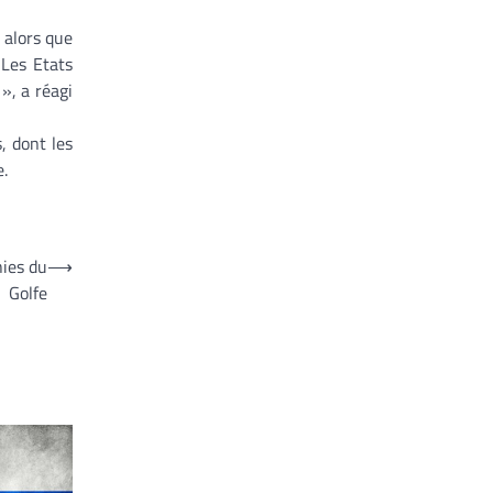
 alors que
 Les Etats
», a réagi
, dont les
e.
hies du
⟶
Golfe