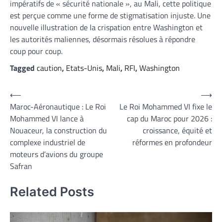
impératifs de « sécurité nationale », au Mali, cette politique
est perçue comme une forme de stigmatisation injuste. Une
nouvelle illustration de la crispation entre Washington et
les autorités maliennes, désormais résolues à répondre
coup pour coup.
Tagged
caution
,
Etats-Unis
,
Mali
,
RFI
,
Washington
Navigation
⟵
⟶
Maroc-Aéronautique : Le Roi
Le Roi Mohammed VI fixe le
de
Mohammed VI lance à
cap du Maroc pour 2026 :
l’article
Nouaceur, la construction du
croissance, équité et
complexe industriel de
réformes en profondeur
moteurs d’avions du groupe
Safran
Related Posts