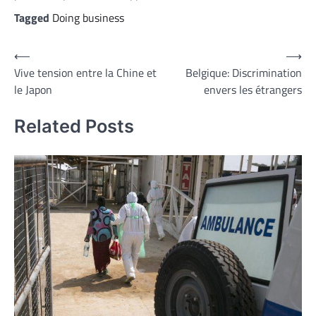
Tagged
Doing business
Navigation
⟵
⟶
Vive tension entre la Chine et
Belgique: Discrimination
de
le Japon
envers les étrangers
l’article
Related Posts