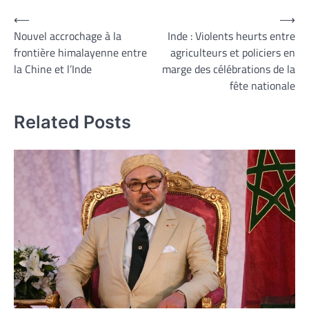
Navigation
⟵
⟶
Nouvel accrochage à la
Inde : Violents heurts entre
de
frontière himalayenne entre
agriculteurs et policiers en
l’article
la Chine et l’Inde
marge des célébrations de la
fête nationale
Related Posts