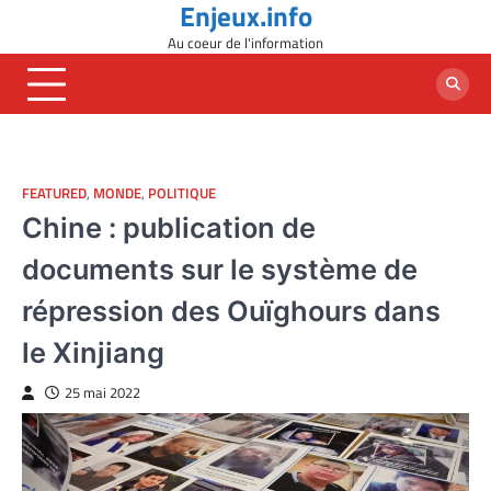
Enjeux.info
Skip
to
Au coeur de l'information
content
FEATURED
,
MONDE
,
POLITIQUE
Chine : publication de
documents sur le système de
répression des Ouïghours dans
le Xinjiang
25 mai 2022