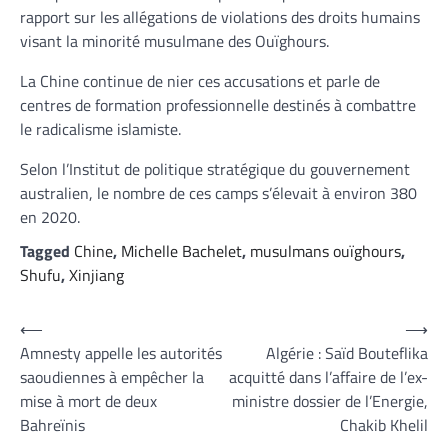
rapport sur les allégations de violations des droits humains
visant la minorité musulmane des Ouïghours.
La Chine continue de nier ces accusations et parle de
centres de formation professionnelle destinés à combattre
le radicalisme islamiste.
Selon l’Institut de politique stratégique du gouvernement
australien, le nombre de ces camps s’élevait à environ 380
en 2020.
Tagged
Chine
,
Michelle Bachelet
,
musulmans ouïghours
,
Shufu
,
Xinjiang
Navigation
⟵
⟶
Amnesty appelle les autorités
Algérie : Saïd Bouteflika
de
saoudiennes à empêcher la
acquitté dans l’affaire de l’ex-
l’article
mise à mort de deux
ministre dossier de l’Energie,
Bahreïnis
Chakib Khelil