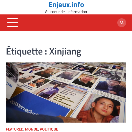
Enjeux.info
Skip
to
Au coeur de l'information
content
Étiquette :
Xinjiang
FEATURED
,
MONDE
,
POLITIQUE