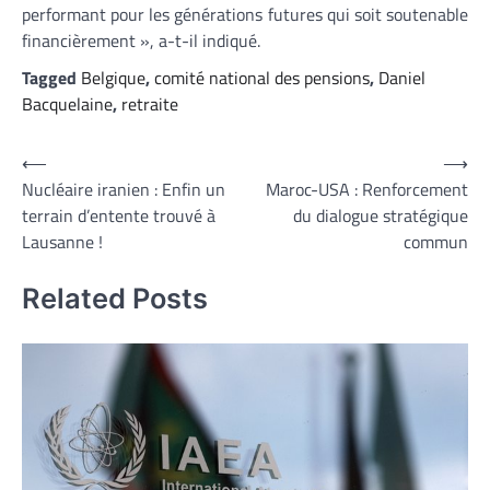
performant pour les générations futures qui soit soutenable
financièrement », a-t-il indiqué.
Tagged
Belgique
,
comité national des pensions
,
Daniel
Bacquelaine
,
retraite
Navigation
⟵
⟶
Nucléaire iranien : Enfin un
Maroc-USA : Renforcement
de
terrain d’entente trouvé à
du dialogue stratégique
l’article
Lausanne !
commun
Related Posts