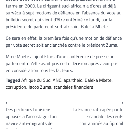
terme en 2009. Le dirigeant sud-africain a d’ores et déjà
survécu à sept motions de défiance en l’absence du vote au
bulletin secret qui vient d’être entériné ce lundi, par la
présidente du parlement sud-africain, Baleka Mbete.
Ce sera en effet, la première fois qu’une motion de défiance
par vote secret soit enclenchée contre le président Zuma.
Mme Mbete a ajouté lors d’une conférence de presse au
parlement qu’elle avait pris cette décision après avoir pris
en considération tous les facteurs.
Tagged
Afrique du Sud
,
ANC
,
apartheid
,
Baleka Mbete
,
corruption
,
Jacob Zuma
,
scandales financiers
Navigation
⟵
⟶
Des pêcheurs tunisiens
La France rattrapée par le
de
opposés à l’accostage d’un
scandale des œufs
l’article
navire anti-migrants de
contaminés au fipronil