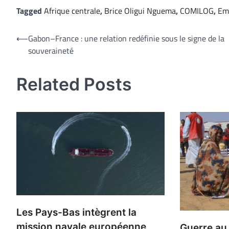
Tagged
Afrique centrale
,
Brice Oligui Nguema
,
COMILOG
,
Em
Navigation
⟵
Gabon–France : une relation redéfinie sous le signe de la
souveraineté
de
l’article
Related Posts
Les Pays-Bas intègrent la
mission navale européenne
Guerre au