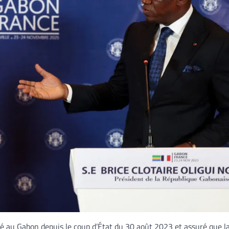
é au Gabon depuis le coup d’État du 30 août 2023 et assuré que l