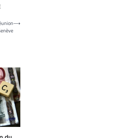
E
Réunion
⟶
 Genève
n du