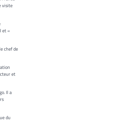
 visite
e
l et «
le chef de
ation
cteur et
o. Il a
rs
que du