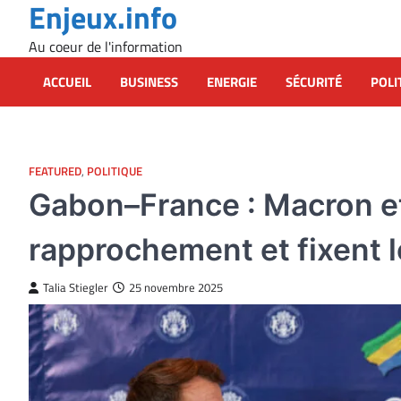
Enjeux.info
Skip
to
Au coeur de l'information
content
ACCUEIL
BUSINESS
ENERGIE
SÉCURITÉ
POLI
FEATURED
,
POLITIQUE
Gabon–France : Macron et 
rapprochement et fixent l
Talia Stiegler
25 novembre 2025