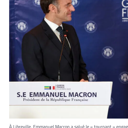
À Libreville, Emmanuel Macron a salué le « tournant » engag