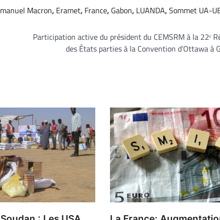
manuel Macron
,
Eramet
,
France
,
Gabon
,
LUANDA
,
Sommet UA-U
Participation active du président du CEMSRM à la 22ᵉ 
des États parties à la Convention d’Ottawa à
 Soudan : Les USA
La France: Augmentatio