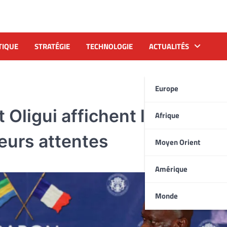
TIQUE
STRATÉGIE
TECHNOLOGIE
ACTUALITÉS
Europe
Oligui affichent leur
Afrique
eurs attentes
Moyen Orient
Amérique
Monde