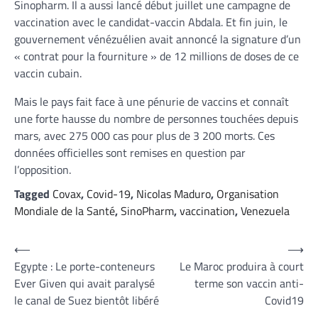
Sinopharm. Il a aussi lancé début juillet une campagne de
vaccination avec le candidat-vaccin Abdala. Et fin juin, le
gouvernement vénézuélien avait annoncé la signature d’un
« contrat pour la fourniture » de 12 millions de doses de ce
vaccin cubain.
Mais le pays fait face à une pénurie de vaccins et connaît
une forte hausse du nombre de personnes touchées depuis
mars, avec 275 000 cas pour plus de 3 200 morts. Ces
données officielles sont remises en question par
l’opposition.
Tagged
Covax
,
Covid-19
,
Nicolas Maduro
,
Organisation
Mondiale de la Santé
,
SinoPharm
,
vaccination
,
Venezuela
Navigation
⟵
⟶
Egypte : Le porte-conteneurs
Le Maroc produira à court
de
Ever Given qui avait paralysé
terme son vaccin anti-
l’article
le canal de Suez bientôt libéré
Covid19