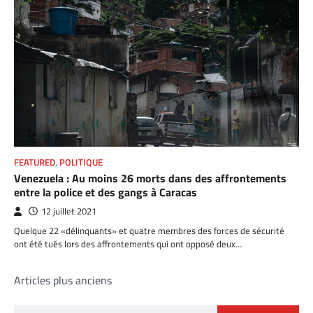
FEATURED
,
POLITIQUE
Venezuela : Au moins 26 morts dans des affrontements
entre la police et des gangs à Caracas
12 juillet 2021
Quelque 22 «délinquants» et quatre membres des forces de sécurité
ont été tués lors des affrontements qui ont opposé deux…
Navigation
Articles plus anciens
des